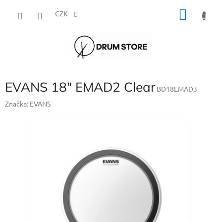
Přejít
NÁKU
na
CZK
obsah
KOŠÍK
EVANS 18" EMAD2 Clear
BD18EMAD3
Značka:
EVANS