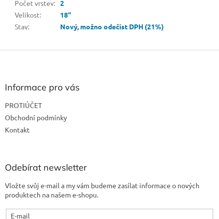
Počet vrstev
:
2
Velikost
:
18“
Stav
:
Nový
,
možno odečíst DPH (21%)
Z
á
p
a
Informace pro vás
t
PROTIÚČET
í
Obchodní podmínky
Kontakt
Odebírat newsletter
Vložte svůj e-mail a my vám budeme zasílat informace o nových
produktech na našem e-shopu.
E-mail