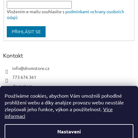
Vložením e-mailu souhlasíte s
podmínkami ochrany osobních
údajů
PŘIHLÁSIT SE
Kontakt
info
@
drumstore.cz
773 676 361
drumstore
drumstore.cz
Používáme cookies, abychom Vám umožnili pohodlné
prohlížení webu a díky analýze provozu webu neustále
https://www.youtube.com/@DRUMSTOREPRAGUE
zlepšovali jeho funkce, výkon a použitelnost.
Více
informací
Nastavení
Vytvořil Shoptet