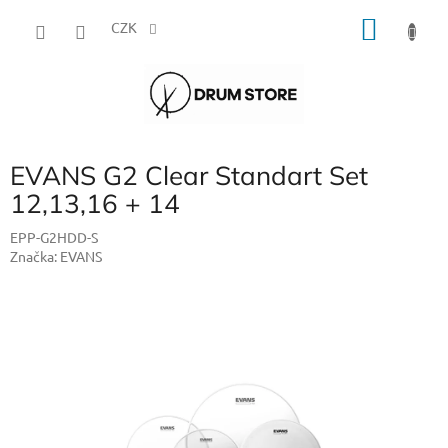
Přejít
NÁKU
na
CZK
obsah
KOŠÍK
EVANS G2 Clear Standart Set
12,13,16 + 14
EPP-G2HDD-S
Značka:
EVANS