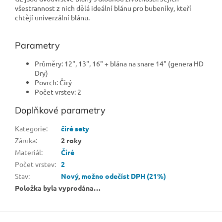
všestrannost z nich dělá ideální blánu pro bubeníky, kteří
chtějí univerzální blánu.
Parametry
Průměry: 12", 13", 16" + blána na snare 14" (genera HD
Dry)
Povrch: Čirý
Počet vrstev: 2
Doplňkové parametry
Kategorie
:
čiré sety
Záruka
:
2 roky
Materiál
:
Čiré
Počet vrstev
:
2
Stav
:
Nový
,
možno odečíst DPH (21%)
Položka byla vyprodána…
Z