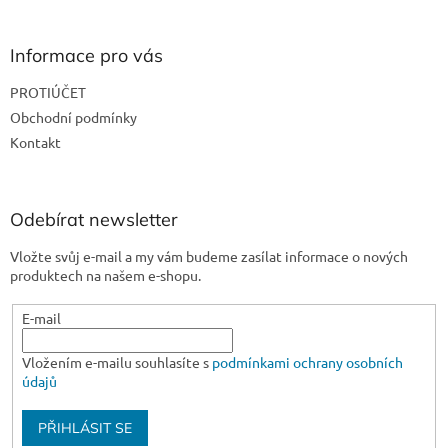
á
p
a
Informace pro vás
t
PROTIÚČET
í
Obchodní podmínky
Kontakt
Odebírat newsletter
Vložte svůj e-mail a my vám budeme zasílat informace o nových
produktech na našem e-shopu.
E-mail
Vložením e-mailu souhlasíte s
podmínkami ochrany osobních
údajů
PŘIHLÁSIT SE