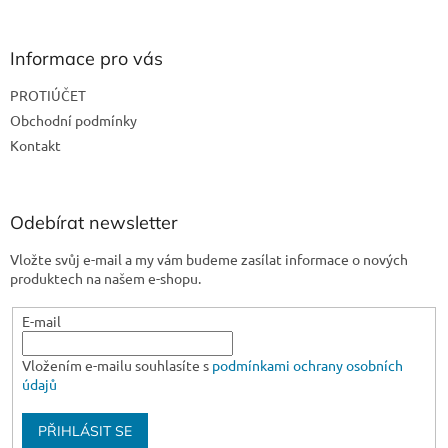
á
p
a
Informace pro vás
t
PROTIÚČET
í
Obchodní podmínky
Kontakt
Odebírat newsletter
Vložte svůj e-mail a my vám budeme zasílat informace o nových
produktech na našem e-shopu.
E-mail
Vložením e-mailu souhlasíte s
podmínkami ochrany osobních
údajů
PŘIHLÁSIT SE