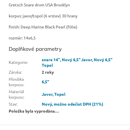
Gretsch Snare drum USA Brooklyn
korpus: javor/topol (6 vrstev) 30 hrany
finish:
Deep Marine Black Pearl (fólie)
rozměr: 14x6,5
Doplňkové parametry
snare 14"
,
Nový 6,5“ Javor
,
Nový 6,5“
Kategorie
:
Topol
Záruka
:
2 roky
Hloubka
6,5“
korpusu
:
Materiál
Javor
,
Topol
korpusu
:
Stav
:
Nový
,
možno odečíst DPH (21%)
Položka byla vyprodána…
Z