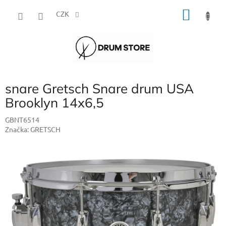
Přejít
NÁKU
na
CZK
obsah
KOŠÍK
snare Gretsch Snare drum USA
Brooklyn 14x6,5
GBNT6514
Značka:
GRETSCH