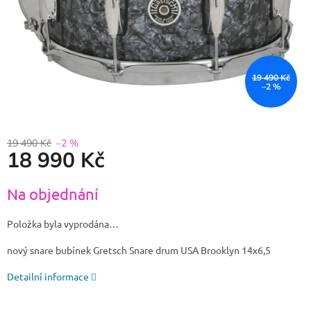
19 490 Kč
–2 %
19 490 Kč
–2 %
18 990 Kč
Měrná
Na objednání
cena:
Položka byla vyprodána…
nový snare bubínek Gretsch Snare drum USA Brooklyn 14x6,5
Detailní informace