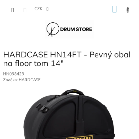
Přejít
NÁKU
na
CZK
obsah
KOŠÍK
HARDCASE HN14FT - Pevný obal
na floor tom 14"
HN098429
Značka:
HARDCASE