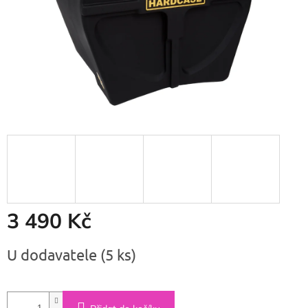
3 490 Kč
Měrná
U dodavatele
(5 ks)
cena: