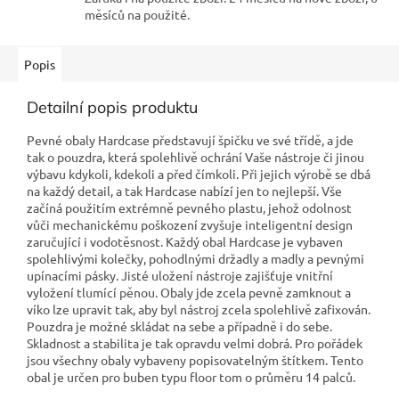
měsíců na použité.
Popis
Detailní popis produktu
Pevné obaly Hardcase představují špičku ve své třídě, a jde
tak o pouzdra, která spolehlivě ochrání Vaše nástroje či jinou
výbavu kdykoli, kdekoli a před čímkoli. Při jejich výrobě se dbá
na každý detail, a tak Hardcase nabízí jen to nejlepší. Vše
začíná použitím extrémně pevného plastu, jehož odolnost
vůči mechanickému poškození zvyšuje inteligentní design
zaručující i vodotěsnost. Každý obal Hardcase je vybaven
spolehlivými kolečky, pohodlnými držadly a madly a pevnými
upínacími pásky. Jisté uložení nástroje zajišťuje vnitřní
vyložení tlumící pěnou. Obaly jde zcela pevně zamknout a
víko lze upravit tak, aby byl nástroj zcela spolehlivě zafixován.
Pouzdra je možné skládat na sebe a případně i do sebe.
Skladnost a stabilita je tak opravdu velmi dobrá. Pro pořádek
jsou všechny obaly vybaveny popisovatelným štítkem. Tento
obal je určen pro buben typu floor tom o průměru 14 palců.