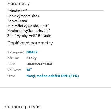
Parametry
Průměr: 14 "
Barva výrobce: Black
Barva: Černá
Minimální výška obalu: 14 "
Maximální výška obalu: 14 "
Země výroby: Velká Británie
Doplňkové parametry
Kategorie
:
OBALY
Záruka
:
2 roky
EAN
:
5060159371364
Velikost
:
14“
Stav
:
Nový
,
možno odečíst DPH (21%)
Z
á
p
a
Informace pro vás