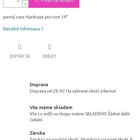
Přidat do košíku
pevný case Hardcase pro tom 14"
Detailní informace
ZEPTAT SE
SDÍLET
Doprava
Doprava od 29,-Kč Na vybrané zboží zdarma!
Vše máme skladem
Vše co vidíš na shopu máme SKLADEM!! Žádné další
čekání.
Záruka
Záruka i na použité zboží. 24 měsíců na nové zboží, 6