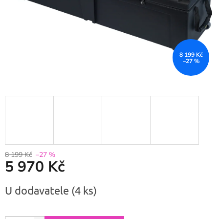
8 199 Kč
–27 %
8 199 Kč
–27 %
5 970 Kč
Měrná
U dodavatele
(4 ks)
cena: