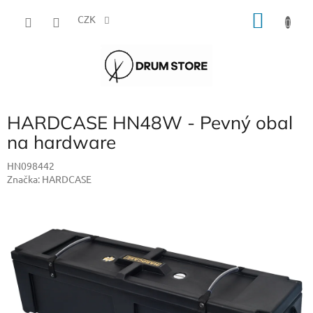
Přejít
NÁKU
na
CZK
obsah
KOŠÍK
HARDCASE HN48W - Pevný obal
na hardware
HN098442
Značka:
HARDCASE