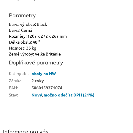
Parametry
Barva výrobce: Black
Barva: Černá
Rozměry: 1207 x 272 x 267 mm
Délka obalu: 48 "
Nosnost: 35 kg
Země výroby: Velká Británie
Doplňkové parametry
Kategorie
:
obaly na HW
Záruka
:
2 roky
EAN
:
5060159371074
Stav
:
Nový
,
možno odečíst DPH (21%)
Z
á
p
a
Informace pro vás