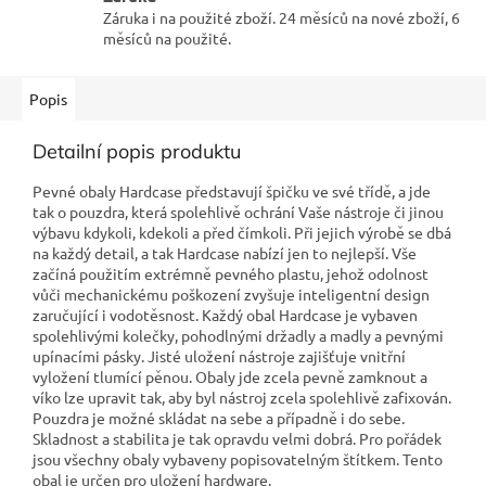
Záruka i na použité zboží. 24 měsíců na nové zboží, 6
měsíců na použité.
Popis
Detailní popis produktu
Pevné obaly Hardcase představují špičku ve své třídě, a jde
tak o pouzdra, která spolehlivě ochrání Vaše nástroje či jinou
výbavu kdykoli, kdekoli a před čímkoli. Při jejich výrobě se dbá
na každý detail, a tak Hardcase nabízí jen to nejlepší. Vše
začíná použitím extrémně pevného plastu, jehož odolnost
vůči mechanickému poškození zvyšuje inteligentní design
zaručující i vodotěsnost. Každý obal Hardcase je vybaven
spolehlivými kolečky, pohodlnými držadly a madly a pevnými
upínacími pásky. Jisté uložení nástroje zajišťuje vnitřní
vyložení tlumící pěnou. Obaly jde zcela pevně zamknout a
víko lze upravit tak, aby byl nástroj zcela spolehlivě zafixován.
Pouzdra je možné skládat na sebe a případně i do sebe.
Skladnost a stabilita je tak opravdu velmi dobrá. Pro pořádek
jsou všechny obaly vybaveny popisovatelným štítkem. Tento
obal je určen pro uložení hardware.