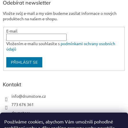
Odebírat newsletter
Vložte svůj e-mail a my vám budeme zasílat informace o nových
produktech na našem e-shopu.
E-mail
Vložením e-mailu souhlasíte s
podmínkami ochrany osobních
údajů
PŘIHLÁSIT SE
Kontakt
info
@
drumstore.cz
773 676 361
drumstore
drumstore.cz
Používáme cookies, abychom Vám umožnili pohodlné
prohlížení webu a díky analýze provozu webu neustále