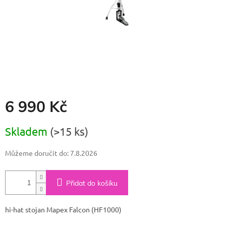
6 990 Kč
Měrná
Skladem
(>15 ks)
cena:
Můžeme doručit do:
7.8.2026
Přidat do košíku
hi-hat stojan Mapex Falcon (HF1000)