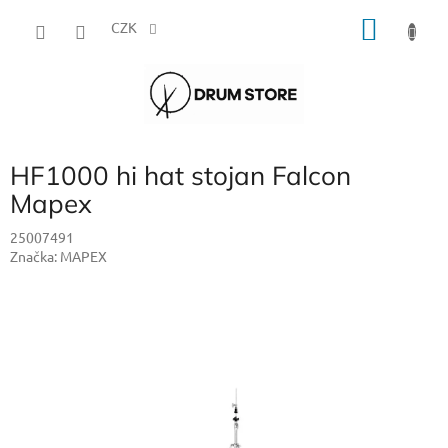
Přejít
NÁKU
na
CZK
obsah
KOŠÍK
HF1000 hi hat stojan Falcon
Mapex
25007491
Značka:
MAPEX