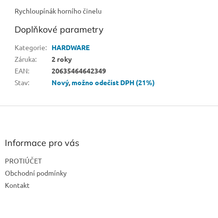
Rychloupínák horního činelu
Doplňkové parametry
Kategorie
:
HARDWARE
Záruka
:
2 roky
EAN
:
20635464642349
Stav
:
Nový
,
možno odečíst DPH (21%)
Z
á
p
a
Informace pro vás
t
PROTIÚČET
í
Obchodní podmínky
Kontakt