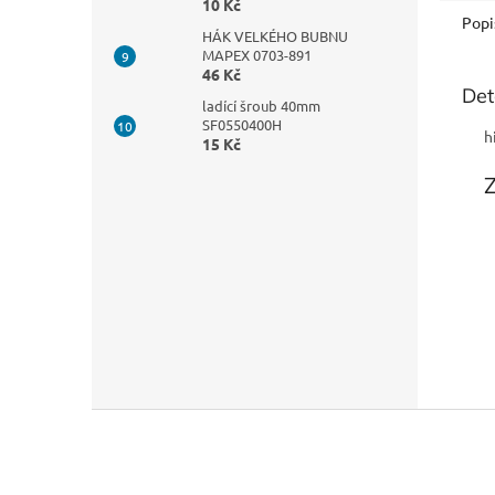
10 Kč
Popi
HÁK VELKÉHO BUBNU
MAPEX 0703-891
46 Kč
Det
ladící šroub 40mm
SF0550400H
h
15 Kč
Z
á
p
a