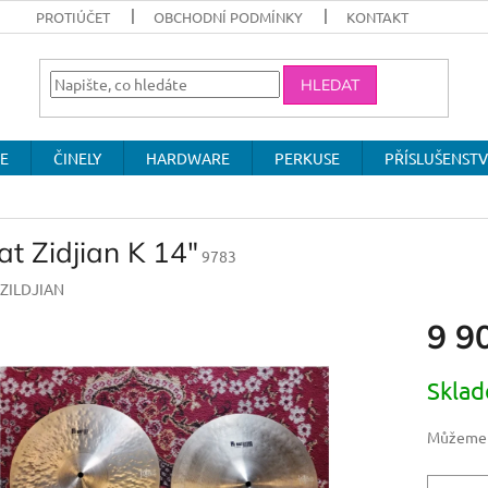
PROTIÚČET
OBCHODNÍ PODMÍNKY
KONTAKT
HLEDAT
E
ČINELY
HARDWARE
PERKUSE
PŘÍSLUŠENSTV
at Zidjian K 14"
9783
ZILDJIAN
9 9
Měrná
Skla
cena:
Můžeme d