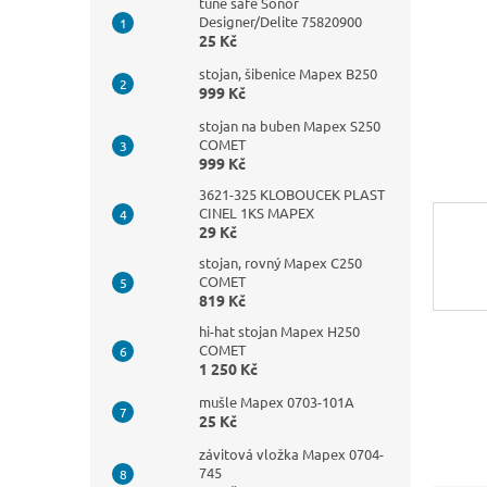
n
tune safe Sonor
Designer/Delite 75820900
e
25 Kč
l
stojan, šibenice Mapex B250
999 Kč
stojan na buben Mapex S250
COMET
999 Kč
3621-325 KLOBOUCEK PLAST
CINEL 1KS MAPEX
29 Kč
stojan, rovný Mapex C250
COMET
819 Kč
hi-hat stojan Mapex H250
COMET
1 250 Kč
mušle Mapex 0703-101A
25 Kč
závitová vložka Mapex 0704-
745