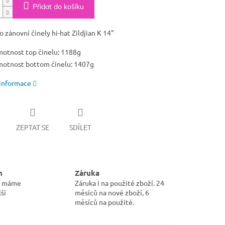
Přidat do košíku
o zánovní činely hi-hat Zildjian K 14"
otnost top činelu: 1188g
otnost bottom činelu: 1407g
 informace
ZEPTAT SE
SDÍLET
m
Záruka
pu máme
Záruka i na použité zboží. 24
ší
měsíců na nové zboží, 6
měsíců na použité.