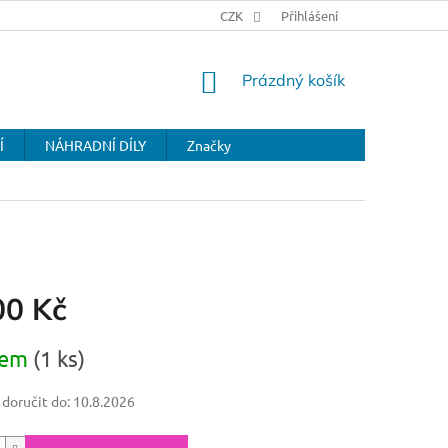
CZK
Přihlášení
NÁKUPNÍ
Prázdný košík
KOŠÍK
Í
NÁHRADNÍ DÍLY
Značky
00 Kč
dem
(1 ks)
oručit do:
10.8.2026