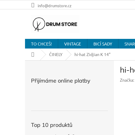
Přejít
info@drumstore.cz
na
obsah
TO CHCEŠ!
VINTAGE
BICÍ SADY
SNAR
Domů
ČINELY
hi-hat Zidjian K 14"
P
hi-h
o
s
Přijímáme online platby
Značka:
t
r
a
n
n
í
p
Top 10 produktů
a