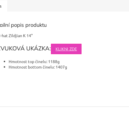
s
ailní popis produktu
i-hat Zildjian K 14"
ZVUKOVÁ UKÁZKA:
KLIKNI ZDE
Hmotnost top činelu: 1188g
Hmotnost bottom činelu: 1407g