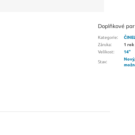
Doplňkové pa
Kategorie
:
ČINE
Záruka
:
1 rok
Velikost
:
14“
Nový
Stav
:
možn