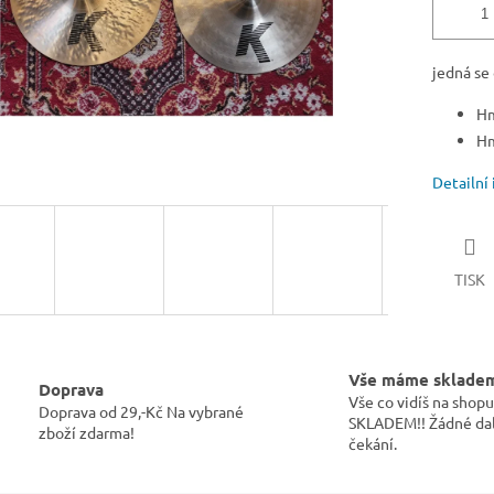
jedná se 
Hm
Hm
Detailní
TISK
Vše máme sklade
Doprava
Vše co vidíš na sho
Doprava od 29,-Kč Na vybrané
SKLADEM!! Žádné dal
zboží zdarma!
čekání.