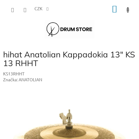
Přejít
NÁKU
na
CZK
obsah
KOŠÍK
hihat Anatolian Kappadokia 13" KS
13 RHHT
KS13RHHT
Značka:
ANATOLIAN