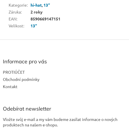
Kategorie
:
hi-hat
,
13“
Záruka
:
2 roky
EAN
:
8590669147151
Velikost
:
13“
Z
á
p
a
Informace pro vás
t
PROTIÚČET
í
Obchodní podmínky
Kontakt
Odebírat newsletter
Vložte svůj e-mail a my vám budeme zasílat informace o nových
produktech na našem e-shopu.