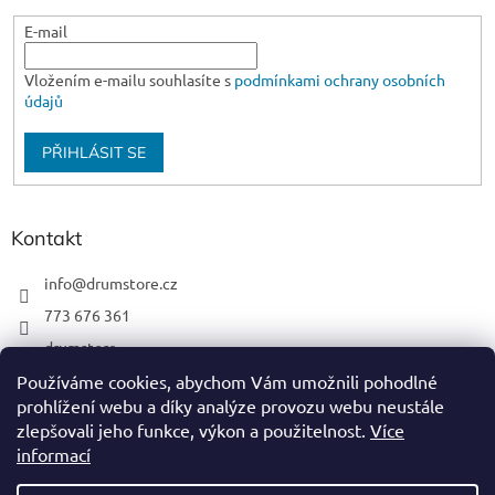
E-mail
Vložením e-mailu souhlasíte s
podmínkami ochrany osobních
údajů
PŘIHLÁSIT SE
Kontakt
info
@
drumstore.cz
773 676 361
drumstore
drumstore.cz
Používáme cookies, abychom Vám umožnili pohodlné
prohlížení webu a díky analýze provozu webu neustále
https://www.youtube.com/@DRUMSTOREPRAGUE
zlepšovali jeho funkce, výkon a použitelnost.
Více
informací