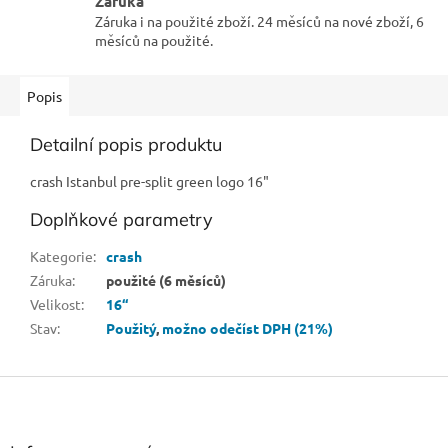
Záruka
Záruka i na použité zboží. 24 měsíců na nové zboží, 6
měsíců na použité.
Popis
Detailní popis produktu
crash Istanbul pre-split green logo 16"
Doplňkové parametry
Kategorie
:
crash
Záruka
:
použité (6 měsíců)
Velikost
:
16“
Stav
:
Použitý
,
možno odečíst DPH (21%)
Z
á
p