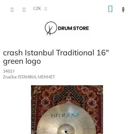
Přejít
NÁKU
na
CZK
obsah
KOŠÍK
crash Istanbul Traditional 16"
green logo
34021
Značka:
ISTANBUL MEHMET