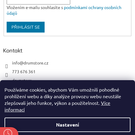
Vložením e-mailu souhlasíte s
podmínkami ochrany osobních
údajů
PŘIHLÁSIT SE
Kontakt
info
@
drumstore.cz
773 676 361
drumstore
drumstore.cz
Používáme cookies, abychom Vám umožnili pohodlné
prohlížení webu a díky analýze provozu webu neustále
https://www.youtube.com/@DRUMSTOREPRAGUE
zlepšovali jeho funkce, výkon a použitelnost.
Více
informací
Nastavení
Vytvořil Shoptet