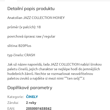
Detailní popis produktu
Anatolian JAZZ COLLECTION HONEY
průměr (v palcích): 18
povrchová úprava: raw / regular
slitina: B20Plus
typ činelu: CRASH
Jak už název napovídá, řada JAZZ COLLECTION nabízí širokou
paletu činelů, jejich charakter se nejlépe hodí do jemnějších
hudebních žánrů. Nechte se rozmazlovat neuvěřitelnou
paletou zvuků a najděte si mezi nimi ""ten svůj"".t
Doplňkové parametry
Kategorie
:
ČINELY
Záruka
:
2 roky
EAN
:
2050001658562