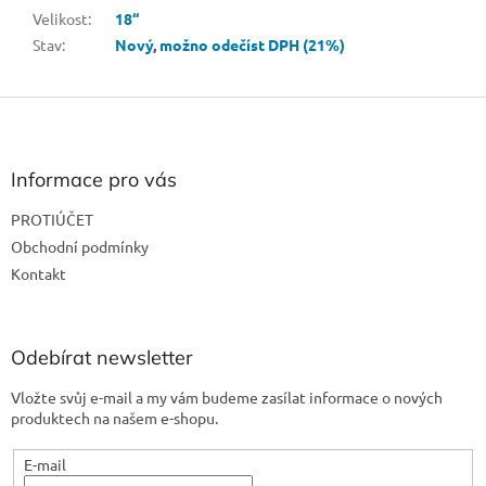
Velikost
:
18“
Stav
:
Nový
,
možno odečíst DPH (21%)
Z
á
p
a
Informace pro vás
t
PROTIÚČET
í
Obchodní podmínky
Kontakt
Odebírat newsletter
Vložte svůj e-mail a my vám budeme zasílat informace o nových
produktech na našem e-shopu.
E-mail