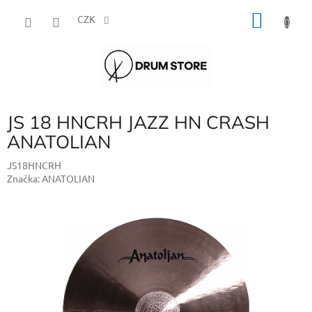
Přejít
NÁKU
na
CZK
obsah
KOŠÍK
JS 18 HNCRH JAZZ HN CRASH
ANATOLIAN
JS18HNCRH
Značka:
ANATOLIAN