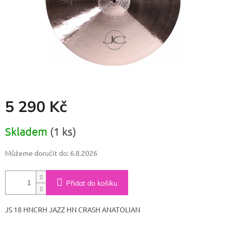
5 290 Kč
Měrná
Skladem
(1 ks)
cena:
Můžeme doručit do:
6.8.2026
Přidat do košíku
JS 18 HNCRH JAZZ HN CRASH ANATOLIAN