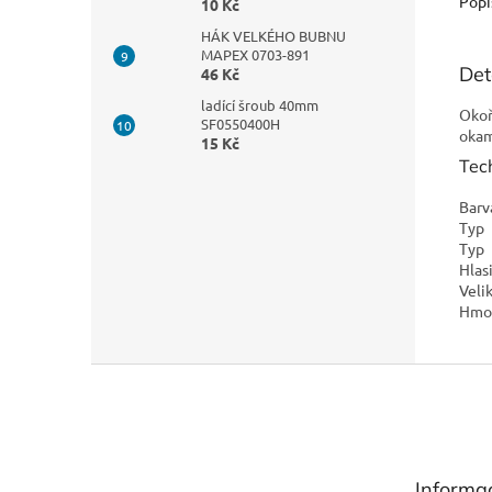
Popi
10 Kč
HÁK VELKÉHO BUBNU
MAPEX 0703-891
Det
46 Kč
ladící šroub 40mm
Okoř
SF0550400H
okam
15 Kč
Tec
Barv
Typ
Typ
Hlas
Veli
Hmot
Z
á
p
a
t
Informa