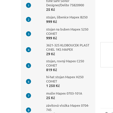
n
tune safe Sonor
Designer/Delite 75820900
e
25 Kč
l
stojan, šibenice Mapex B250
999 Kč
stojan na buben Mapex S250
COMET
999 Kč
3621-325 KLOBOUCEK PLAST
CINEL 1KS MAPEX
29 Kč
stojan, rovný Mapex C250
COMET
819 Kč
hi-hat stojan Mapex H250
COMET
1 250 Kč
mušle Mapex 0703-101A
25 Kč
závitová vložka Mapex 0704-
745