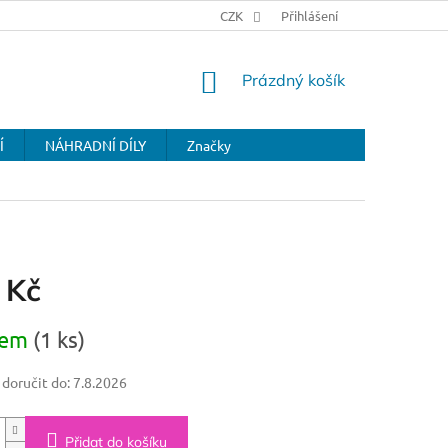
CZK
Přihlášení
NÁKUPNÍ
Prázdný košík
KOŠÍK
Í
NÁHRADNÍ DÍLY
Značky
 Kč
dem
(1 ks)
oručit do:
7.8.2026
Přidat do košíku