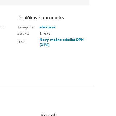
Doplňkové parametry
nímu
Kategorie
:
efektové
Záruka
:
2 roky
Nový
,
možno odečíst DPH
Stav
:
(21%)
Kontakt