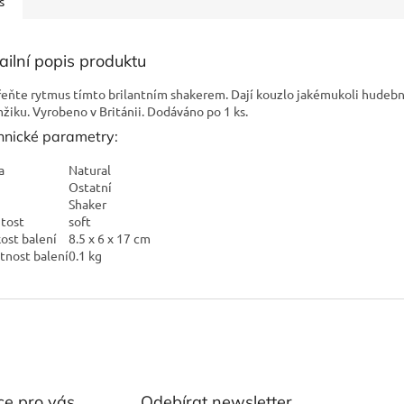
s
ailní popis produktu
eňte rytmus tímto brilantním shakerem. Dají kouzlo jakémukoli hudeb
žiku. Vyrobeno v Británii. Dodáváno po 1 ks.
hnické parametry:
a
Natural
Ostatní
Shaker
itost
soft
kost balení
8.5 x 6 x 17 cm
nost balení
0.1 kg
ce pro vás
Odebírat newsletter