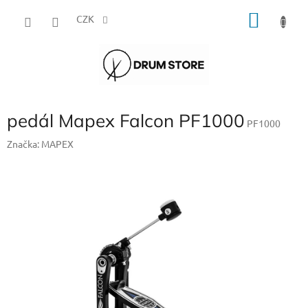
Přejít
NÁKU
na
CZK
obsah
KOŠÍK
pedál Mapex Falcon PF1000
PF1000
Značka:
MAPEX