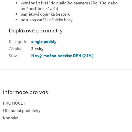
výměnná závaží do duálního beateru (20g, 10g, nebo
možnost bez závaží)
paměťová objímka beateru
posuvná zarážka špičky boty
Doplňkové parametry
Kategorie
:
single pedály
Záruka
:
2 roky
Stav
:
Nový
,
možno odečíst DPH (21%)
Z
á
p
a
Informace pro vás
t
PROTIÚČET
í
Obchodní podmínky
Kontakt