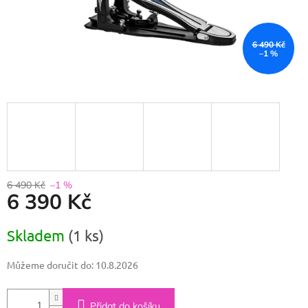
6 490 Kč
–1 %
6 490 Kč
–1 %
6 390 Kč
Měrná
Skladem
(1 ks)
cena:
Můžeme doručit do:
10.8.2026
Přidat do košíku