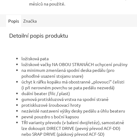
měsíců na použité.
Popis
Značka
Detailní popis produktu
ložisková pata
ložiskové vačky NA OBOU STRANÁCH uchycení pružiny
na minimum zmenšená spodní deska pedálu (pro
pohodlné usazení stojanu snare)
úchyt k ráfku kopáku má obostranné „plovoucí“ čelisti
(i při nerovném povrchu se pata pedálu nezvedá)
duální beater (filc / plast)
gumová protiskluzová vrstva na spodní straně
protiskluzové šroubovací hroty
nezávislé nastavení výšky desky pedálu a úhlu beateru
pevné pouzdro s boční kapsou
TŘI varianty převodu (v balení dvojřetěz), samostatně
lze dokoupit DIRECT DRIVE (pevný převod ACF-DD)
nebo SRAP DRIVE (páskový převod ACF-SD)