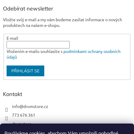
Odebírat newsletter
Vložte svůj e-mail a my vám budeme zasílat informace o nových
produktech na našem e-shopu.
E-mail
Vložením e-mailu souhlasíte s
podmínkami ochrany osobních
údajů
PŘIHLÁSIT SE
Kontakt
info
@
drumstore.cz
773 676 361
drumstore
drumstore.cz
Používáme cookies, abychom Vám umožnili pohodlné