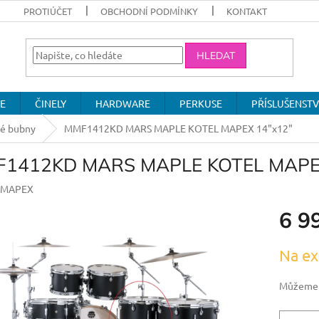
PROTIÚČET
OBCHODNÍ PODMÍNKY
KONTAKT
HLEDAT
E
ČINELY
HARDWARE
PERKUSE
PŘÍSLUŠENSTV
vé bubny
MMF1412KD MARS MAPLE KOTEL MAPEX 14"x12"
1412KD MARS MAPLE KOTEL MAPEX
MAPEX
6 9
Měrná
Na ex
cena:
Můžeme d