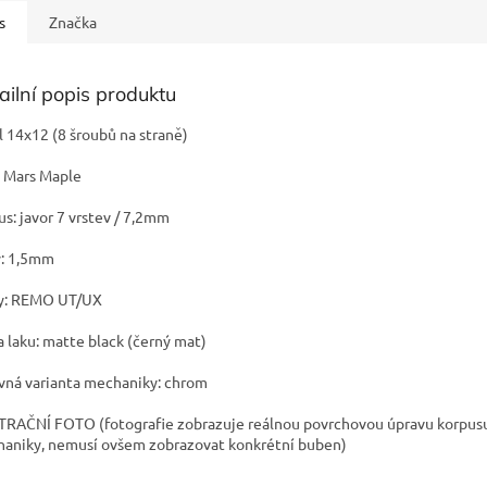
s
Značka
ailní popis produktu
l 14x12 (8 šroubů na straně)
: Mars Maple
us: javor 7 vrstev / 7,2mm
y: 1,5mm
y: REMO UT/UX
a laku: matte black (černý mat)
vná varianta mechaniky: chrom
TRAČNÍ FOTO (fotografie zobrazuje reálnou povrchovou úpravu korpus
aniky, nemusí ovšem zobrazovat konkrétní buben)