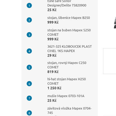
n
tune safe Sonor
Designer/Delite 75820900
e
25 Kč
l
stojan, šibenice Mapex B250
999 Kč
stojan na buben Mapex S250
COMET
999 Kč
3621-325 KLOBOUCEK PLAST
CINEL 1KS MAPEX
29 Kč
stojan, rovný Mapex C250
COMET
819 Kč
hi-hat stojan Mapex H250
COMET
1 250 Kč
mušle Mapex 0703-101A
25 Kč
závitová vložka Mapex 0704-
745