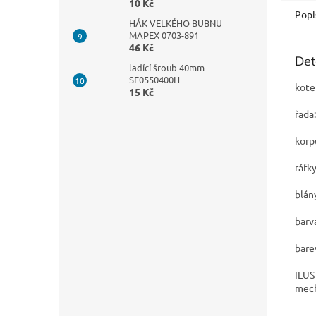
10 Kč
Popi
HÁK VELKÉHO BUBNU
MAPEX 0703-891
46 Kč
Det
ladící šroub 40mm
SF0550400H
kote
15 Kč
řada
korp
ráfk
blán
barv
bare
ILUS
mech