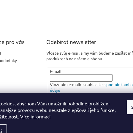
ce pro vás
Odebírat newsletter
T
Vložte svůj e-mail a my vám budeme zasílat i
produktech na našem e-shopu.
podmínky
E-mail
Vložením e-mailu souhlasíte s
podmínkami o
údajů
ookies, abychom Vám umožnili pohodlné prohlížení
PŘIHLÁSIT SE
 analýze provozu webu neustále zlepšovali jeho funkce,
žitelnost.
Více informací
í