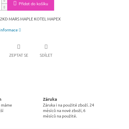
Přidat do košíku
2KD MARS MAPLE KOTEL MAPEX
 informace
ZEPTAT SE
SDÍLET
m
Záruka
pu máme
Záruka i na použité zboží. 24
ší
měsíců na nové zboží, 6
měsíců na použité.