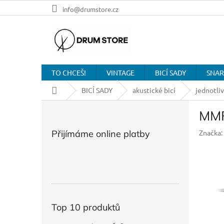
Přejít
info@drumstore.cz
na
obsah
TO CHCEŠ!
VINTAGE
BICÍ SADY
SNAR
Domů
BICÍ SADY
akustické bicí
jednotli
P
MMF
o
s
Přijímáme online platby
Značka:
t
r
a
n
n
í
p
Top 10 produktů
a