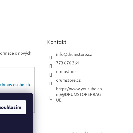
Kontakt
nformace o nových
info
@
drumstore.cz
773 676 361
drumstore
drumstore.cz
chrany osobních
https://www.youtube.co
m/@DRUMSTOREPRAG
UE
Souhlasím