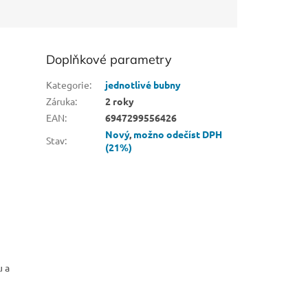
Doplňkové parametry
Kategorie
:
jednotlivé bubny
Záruka
:
2 roky
EAN
:
6947299556426
Nový
,
možno odečíst DPH
Stav
:
(21%)
u a