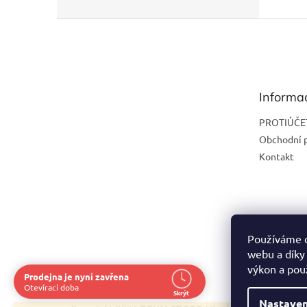
Z
á
p
a
t
Informa
í
PROTIÚČE
Obchodní 
Kontakt
Používáme c
webu a díky
výkon a pou
Prodejna je nyní zavřena
Otevírací doba
Skrýt
Nastaven