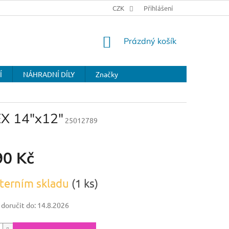
CZK
Přihlášení
NÁKUPNÍ
Prázdný košík
KOŠÍK
Í
NÁHRADNÍ DÍLY
Značky
 14"x12"
25012789
90 Kč
terním skladu
(1 ks)
oručit do:
14.8.2026