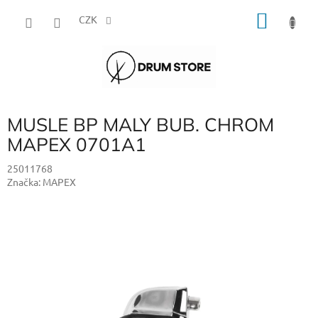
Přejít
NÁKU
na
CZK
obsah
KOŠÍK
MUSLE BP MALY BUB. CHROM
MAPEX 0701A1
25011768
Značka:
MAPEX