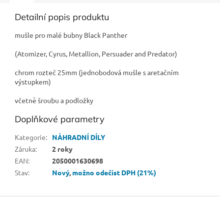
Detailní popis produktu
mušle pro malé bubny Black Panther
(Atomizer, Cyrus, Metallion, Persuader and Predator)
chrom rozteč 25mm (jednobodová mušle s aretačním
výstupkem)
včetně šroubu a podložky
Doplňkové parametry
Kategorie
:
NÁHRADNÍ DÍLY
Záruka
:
2 roky
EAN
:
2050001630698
Stav
:
Nový
,
možno odečíst DPH (21%)
Z
á