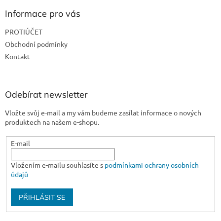
p
a
Informace pro vás
t
PROTIÚČET
í
Obchodní podmínky
Kontakt
Odebírat newsletter
Vložte svůj e-mail a my vám budeme zasílat informace o nových
produktech na našem e-shopu.
E-mail
Vložením e-mailu souhlasíte s
podmínkami ochrany osobních
údajů
PŘIHLÁSIT SE