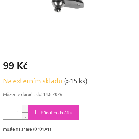
99 Kč
Měrná
Na externím skladu
(>15 ks)
cena:
Můžeme doručit do:
14.8.2026
Přidat do košíku
mušle na snare (0701A1)