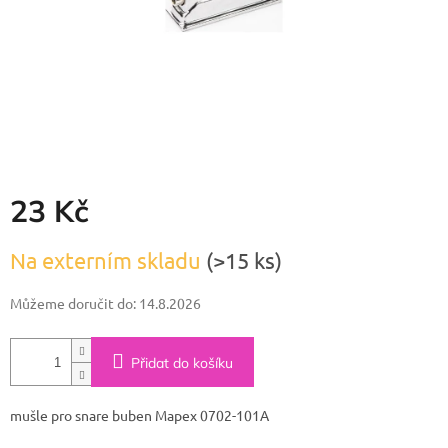
23 Kč
Měrná
Na externím skladu
(>15 ks)
cena:
Můžeme doručit do:
14.8.2026
Přidat do košíku
mušle pro snare buben Mapex 0702-101A