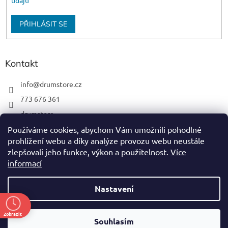
údajů
PŘIHLÁSIT SE
Kontakt
info
@
drumstore.cz
773 676 361
drumstore
drumstore.cz
Používáme cookies, abychom Vám umožnili pohodlné
prohlížení webu a díky analýze provozu webu neustále
https://www.youtube.com/@DRUMSTOREPRAGUE
zlepšovali jeho funkce, výkon a použitelnost.
Více
informací
Nastavení
Vytvořil Shoptet
Zobrazit
Souhlasím
Copyright 2026
DRUM STORE
. Všechna práva vyhrazena.
ě