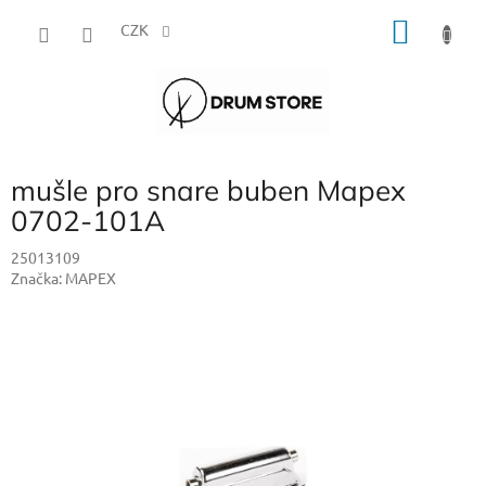
Přejít
NÁKU
na
CZK
obsah
KOŠÍK
mušle pro snare buben Mapex
0702-101A
25013109
Značka:
MAPEX