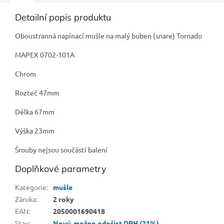
Detailní popis produktu
Oboustranná napínací mušle na malý buben (snare) Tornado
MAPEX 0702-101A
Chrom
Rozteč 47mm
Délka 67mm
Výška 23mm
Šrouby nejsou součástí balení
Doplňkové parametry
Kategorie
:
mušle
Záruka
:
2 roky
EAN
:
2050001690418
Stav
:
Nový
,
možno odečíst DPH (21%)