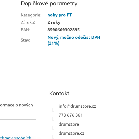
Doplňkové parametry
Kategorie
:
nohy pro FT
Záruka
:
2 roky
EAN
:
8590669302895
Nový
,
možno odečíst DPH
Stav
:
(21%)
Kontakt
nformace o nových
info
@
drumstore.cz
773 676 361
drumstore
drumstore.cz
chrany osobních