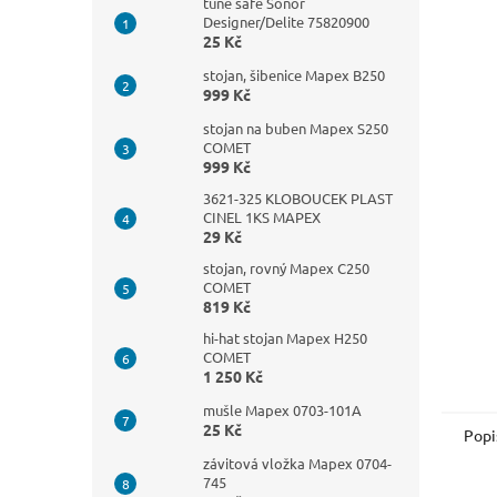
n
tune safe Sonor
Designer/Delite 75820900
e
25 Kč
l
stojan, šibenice Mapex B250
999 Kč
stojan na buben Mapex S250
COMET
999 Kč
3621-325 KLOBOUCEK PLAST
CINEL 1KS MAPEX
29 Kč
stojan, rovný Mapex C250
COMET
819 Kč
hi-hat stojan Mapex H250
COMET
1 250 Kč
mušle Mapex 0703-101A
25 Kč
Popi
závitová vložka Mapex 0704-
745