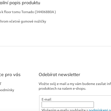
ailní popis produktu
 k floor tomu Tornado (34406880A )
chrom včetně gumové nožičky
ce pro vás
Odebírat newsletter
T
Vložte svůj e-mail a my vám budeme zasílat i
produktech na našem e-shopu.
podmínky
E-mail
Vložením e-mailu souhlasíte s
podmínkami o