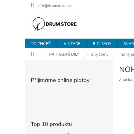
Přejít
info@drumstore.cz
na
obsah
TO CHCEŠ!
VINTAGE
BICÍ SADY
SNAR
Domů
NÁHRADNÍ DÍLY
díly tomy
nohy p
P
NOH
o
s
Přijímáme online platby
Značka:
t
r
a
n
n
í
p
Top 10 produktů
a