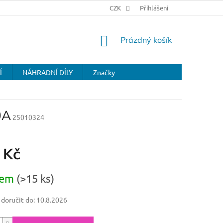
CZK
Přihlášení
NÁKUPNÍ
Prázdný košík
KOŠÍK
Í
NÁHRADNÍ DÍLY
Značky
0A
25010324
 Kč
dem
(>15 ks)
oručit do:
10.8.2026