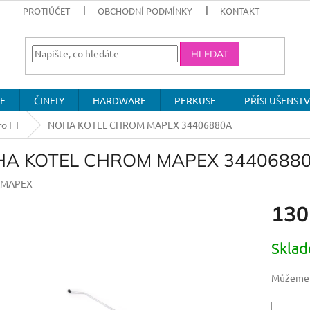
PROTIÚČET
OBCHODNÍ PODMÍNKY
KONTAKT
HLEDAT
E
ČINELY
HARDWARE
PERKUSE
PŘÍSLUŠENSTV
ro FT
NOHA KOTEL CHROM MAPEX 34406880A
A KOTEL CHROM MAPEX 3440688
MAPEX
130
Měrná
Skla
cena:
Můžeme d