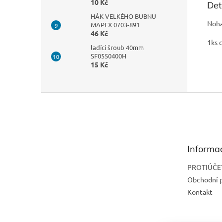
10 Kč
Det
HÁK VELKÉHO BUBNU
Noha
MAPEX 0703-891
46 Kč
1ks 
ladící šroub 40mm
SF0550400H
15 Kč
Z
á
p
a
t
Informa
í
PROTIÚČE
Obchodní 
Kontakt