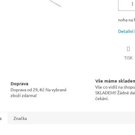
noha na 
Detailní
TISK
Vše máme sklade
Doprava
Vše co vidíš na sho
Doprava od 29,-Kč Na vybrané
SKLADEM!! Žádné dal
zboží zdarma!
čekání.
s
Značka