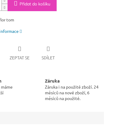
Přidat do košíku
flor tom
 informace
ZEPTAT SE
SDÍLET
m
Záruka
pu máme
Záruka i na použité zboží. 24
ší
měsíců na nové zboží, 6
měsíců na použité.