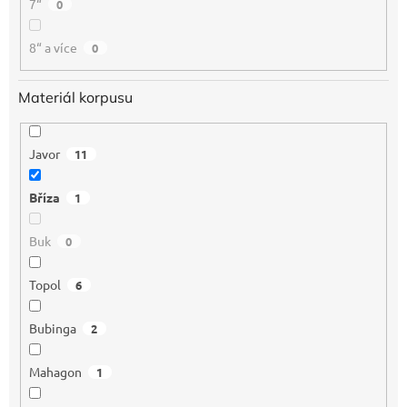
7“
0
8“ a více
0
Materiál korpusu
Javor
11
Bříza
1
Buk
0
Topol
6
Bubinga
2
Mahagon
1