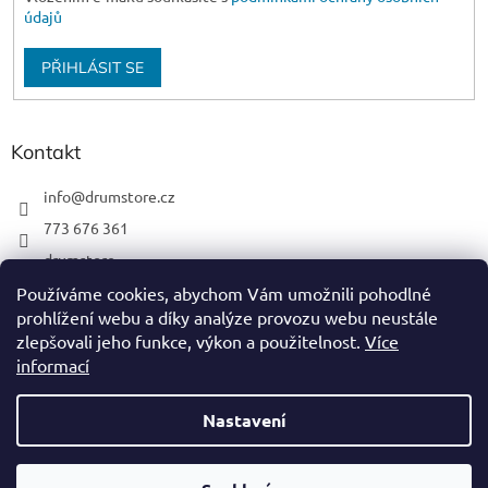
údajů
PŘIHLÁSIT SE
Kontakt
info
@
drumstore.cz
773 676 361
drumstore
drumstore.cz
Používáme cookies, abychom Vám umožnili pohodlné
prohlížení webu a díky analýze provozu webu neustále
https://www.youtube.com/@DRUMSTOREPRAGUE
zlepšovali jeho funkce, výkon a použitelnost.
Více
informací
Nastavení
Vytvořil Shoptet