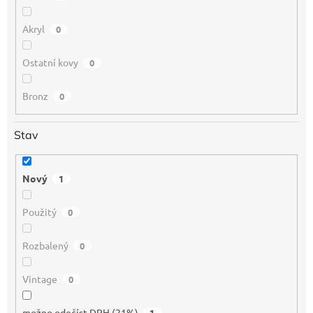
Akryl
0
Ostatní kovy
0
Bronz
0
Stav
Nový
1
Použitý
0
Rozbalený
0
Vintage
0
možno odečíst DPH (21%)
1