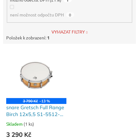
není možnost odpočtu DPH
0
VYMAZAT FILTRY
Položek k zobrazení:
1
V
ý
p
i
s
p
r
o
3 790 Kč
–13 %
d
snare Gretsch Full Range
u
Birch 12x5,5 S1-5512-
k
BSC
Skladem
(1 ks)
t
3 290 Kč
ů