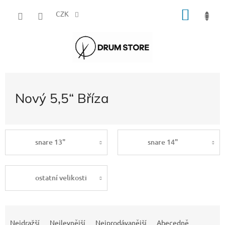
Přejít
NÁKU
na
CZK
obsah
KOŠÍK
Nový 5,5“ Bříza
snare 13"
snare 14"
ostatní velikosti
Ř
a
Nejdražší
Nejlevnější
Nejprodávanější
Abecedně