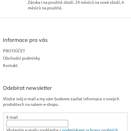
Záruka i na použité zboží. 24 měsíců na nové zboží, 6
s
měsíců na použité.
u
Z
á
p
a
Informace pro vás
t
PROTIÚČET
í
Obchodní podmínky
Kontakt
Odebírat newsletter
Vložte svůj e-mail a my vám budeme zasílat informace o nových
produktech na našem e-shopu.
E-mail
Vložením e-mailu souhlasíte s
podmínkami ochrany osobních