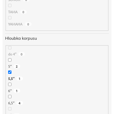
TAMA
0
YAMAHA
0
Hloubka korpusu
do 4"
0
5“
2
5,5“
1
6“
1
6,5“
4