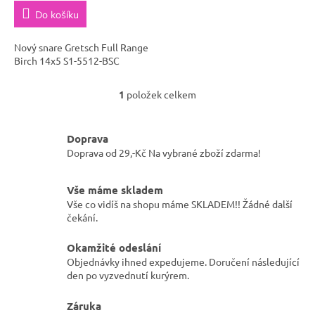
Do košíku
Nový snare Gretsch Full Range
Birch 14x5 S1-5512-BSC
1
položek celkem
O
v
l
Doprava
á
d
Doprava od 29,-Kč Na vybrané zboží zdarma!
a
c
Vše máme skladem
í
Vše co vidíš na shopu máme SKLADEM!! Žádné další
p
čekání.
r
v
k
Okamžité odeslání
y
Objednávky ihned expedujeme. Doručení následující
v
den po vyzvednutí kurýrem.
ý
p
Záruka
i