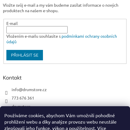
Vložte svůj e-mail a my vám budeme zasílat informace o nových
produktech na našem e-shopu.
E-mail
Vložením e-mailu souhlasíte s
podmínkami ochrany osobních
údajů
PŘIHLÁSIT SE
Kontakt
info
@
drumstore.cz
773 676 361
drumstore
drumstore.cz
Používáme cookies, abychom Vám umožnili pohodlné
prohlížení webu a díky analýze provozu webu neustále
https://www.youtube.com/@DRUMSTOREPRAGUE
zlepšovali jeho funkce, výkon a použitelnost.
Více