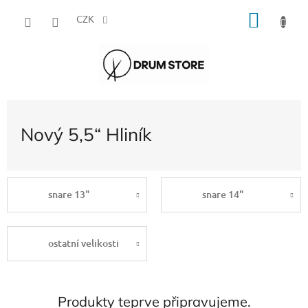
Přejít
NÁKU
na
CZK
obsah
KOŠÍK
Nový 5,5“ Hliník
snare 13"
snare 14"
ostatní velikosti
Produkty teprve připravujeme.