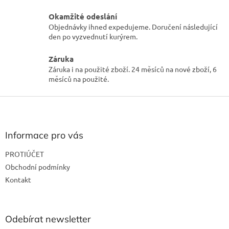
Okamžité odeslání
Objednávky ihned expedujeme. Doručení následující
den po vyzvednutí kurýrem.
Záruka
Záruka i na použité zboží. 24 měsíců na nové zboží, 6
měsíců na použité.
Z
á
p
a
Informace pro vás
t
PROTIÚČET
í
Obchodní podmínky
Kontakt
Odebírat newsletter