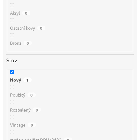
Akryl
0
Ostatní kovy
0
Bronz
0
Stav
Nový
1
Použitý
0
Rozbalený
0
Vintage
0
možno odečíst DPH (21%)
0