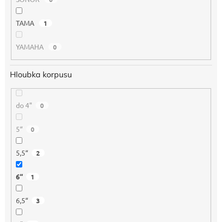
TAMA
1
YAMAHA
0
Hloubka korpusu
do 4"
0
5“
0
5,5“
2
6“
1
6,5“
3