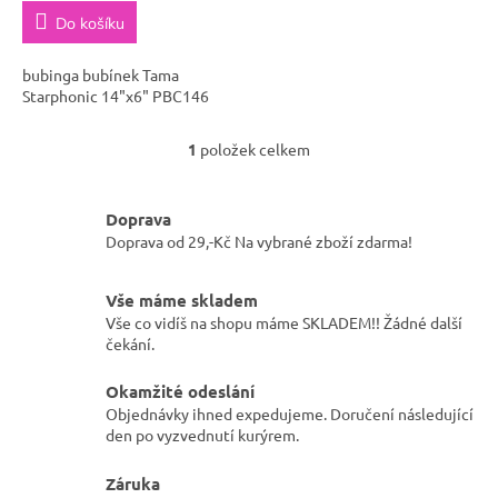
Do košíku
bubinga bubínek Tama
Starphonic 14"x6" PBC146
1
položek celkem
O
v
l
Doprava
á
d
Doprava od 29,-Kč Na vybrané zboží zdarma!
a
c
Vše máme skladem
í
Vše co vidíš na shopu máme SKLADEM!! Žádné další
p
čekání.
r
v
k
Okamžité odeslání
y
Objednávky ihned expedujeme. Doručení následující
v
den po vyzvednutí kurýrem.
ý
p
Záruka
i