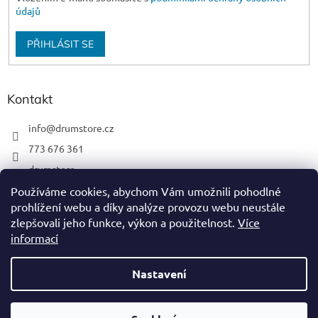
údajů
PŘIHLÁSIT SE
Kontakt
info
@
drumstore.cz
773 676 361
drumstore
drumstore.cz
Používáme cookies, abychom Vám umožnili pohodlné
prohlížení webu a díky analýze provozu webu neustále
https://www.youtube.com/@DRUMSTOREPRAGUE
zlepšovali jeho funkce, výkon a použitelnost.
Více
informací
Nastavení
Vytvořil Shoptet