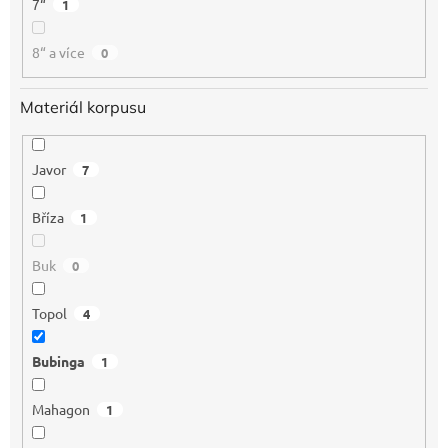
7“
1
8“ a více
0
Materiál korpusu
Javor
7
Bříza
1
Buk
0
Topol
4
Bubinga
1
Mahagon
1