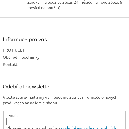
Záruka i na použité zboží. 24 měsíců na nové zboží, 6
s
měsíců na použité.
u
Z
á
p
a
Informace pro vás
t
PROTIÚČET
í
Obchodní podmínky
Kontakt
Odebírat newsletter
Vložte svůj e-mail a my vám budeme zasílat informace o nových
produktech na našem e-shopu.
E-mail
Vložením e-mailu souhlasíte s
podmínkami ochrany osobních