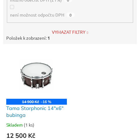
není možnost odpočtu DPH
0
VYMAZAT FILTRY
Položek k zobrazení:
1
V
ý
p
i
s
p
r
o
14 900 Kč
–16 %
d
Tama Starphonic 14"x6"
u
bubinga
k
Skladem
(1 ks)
t
12 500 Kč
ů