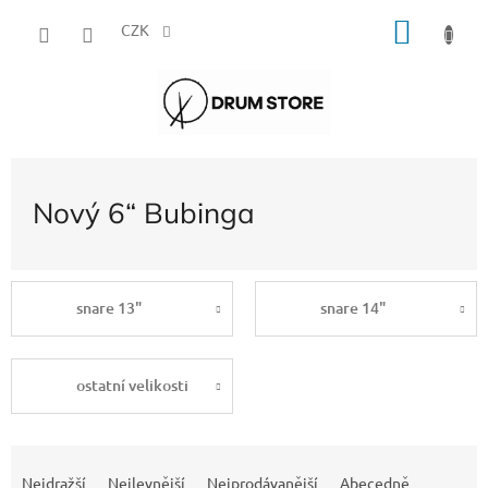
Přejít
NÁKU
na
CZK
obsah
KOŠÍK
Nový 6“ Bubinga
snare 13"
snare 14"
ostatní velikosti
Ř
a
Nejdražší
Nejlevnější
Nejprodávanější
Abecedně