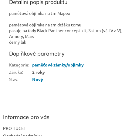
Detailní popis produktu
paměťová objímka na trn Mapex
paměťová objímka na trn držáku tomu
pasuje na řady Black Panther concept kit, Saturn (vč. IV a V),
Armory, Mars
černý lak
Doplňkové parametry
Kategorie
:
paměťové zámky/objímky
Záruka
:
2 roky
Stav
:
Nový
Z
á
p
a
Informace pro vás
t
PROTIÚČET
í
Obchodní podmínky