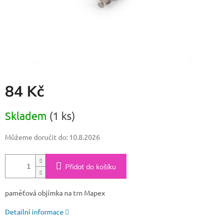
84 Kč
Měrná
Skladem
(1 ks)
cena:
Můžeme doručit do:
10.8.2026
Přidat do košíku
paměťová objímka na trn Mapex
Detailní informace