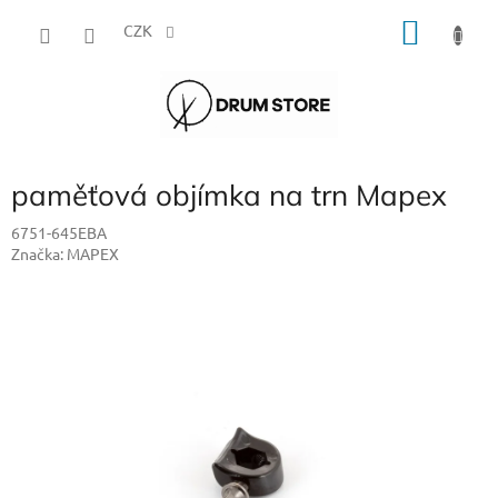
Přejít
NÁKU
na
CZK
obsah
KOŠÍK
paměťová objímka na trn Mapex
6751-645EBA
Značka:
MAPEX