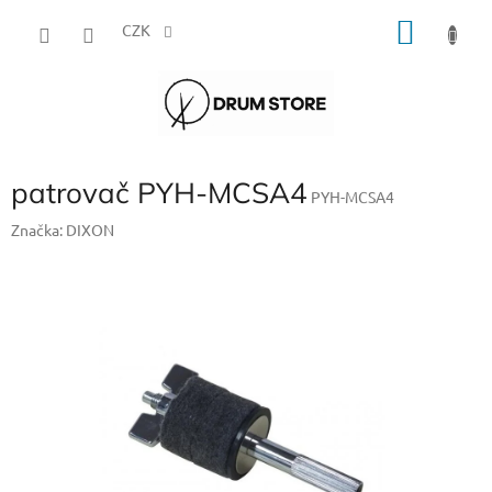
Přejít
NÁKU
na
CZK
obsah
KOŠÍK
patrovač PYH-MCSA4
PYH-MCSA4
Značka:
DIXON