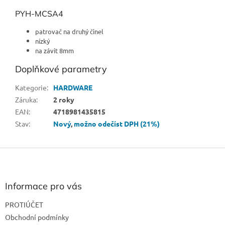
PYH-MCSA4
patrovač na druhý činel
nízký
na závit 8mm
Doplňkové parametry
Kategorie
:
HARDWARE
Záruka
:
2 roky
EAN
:
4718981435815
Stav
:
Nový
,
možno odečíst DPH (21%)
Z
á
p
a
Informace pro vás
t
PROTIÚČET
í
Obchodní podmínky