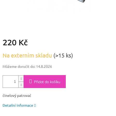
220 Kč
Měrná
Na externím skladu
(>15 ks)
cena:
Můžeme doručit do:
14.8.2026
Přidat do košíku
činelový patrovač
Detailní informace