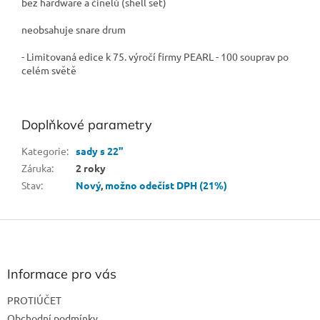
bez hardware a činelů (shell set)
neobsahuje snare drum
- Limitovaná edice k 75. výročí firmy PEARL - 100 souprav po
celém světě
Doplňkové parametry
Kategorie
:
sady s 22"
Záruka
:
2 roky
Stav
:
Nový
,
možno odečíst DPH (21%)
Z
á
p
a
Informace pro vás
t
PROTIÚČET
í
Obchodní podmínky