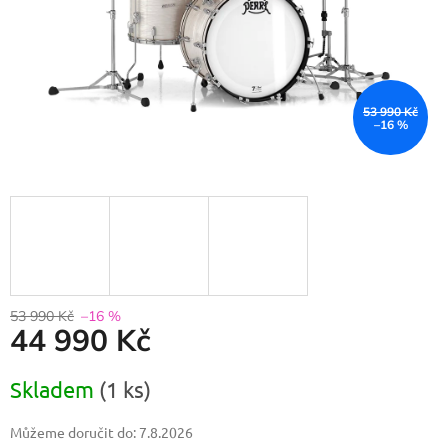
53 990 Kč
–16 %
53 990 Kč
–16 %
44 990 Kč
Měrná
Skladem
(1 ks)
cena:
Můžeme doručit do:
7.8.2026