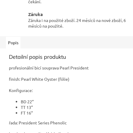
čekání.
Záruka
Záruka i na použité zboží. 24 měsíců na nové zboží, 6
měsíců na použité.
Popis
Detailní popis produktu
profesionální bicí souprava Pearl President
finish: Pearl White Oyster (fólie)
Konfigurace:
BD 22”
TT 13”
FT 16”
řada: President Series Phenolic