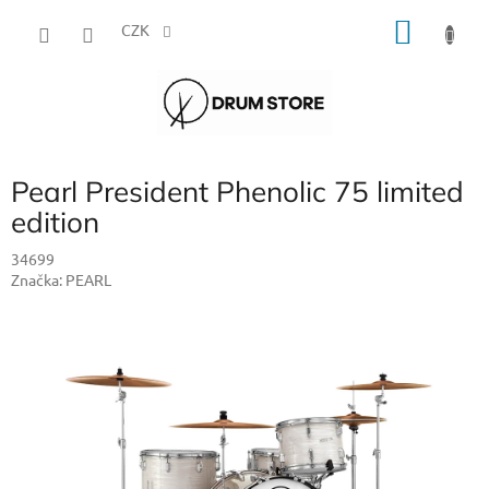
Přejít
NÁKU
na
CZK
obsah
KOŠÍK
Pearl President Phenolic 75 limited
edition
34699
Značka:
PEARL