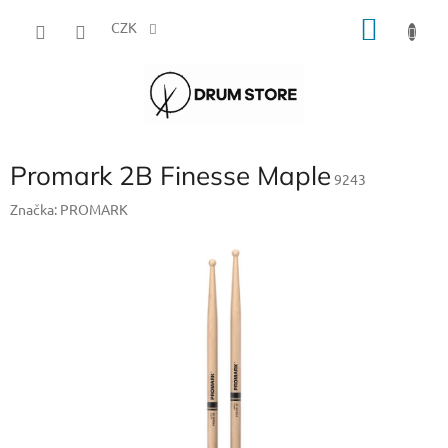
Přejít
NÁKU
na
CZK
obsah
KOŠÍK
Promark 2B Finesse Maple
9243
Značka:
PROMARK