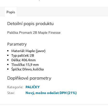
Popis
Detailní popis produktu
Palička Promark 2B Maple Finesse
Parametry
Materiál: Maple (javor)
Typ paliček: 2B
Délka: 406.4mm
Tloušťka: 15,9 mm
Špička: Dřevo, kulička
Doplňkové parametry
Kategorie
:
PALIČKY
Stav
:
Nový
,
možno odečíst DPH (21%)
Z