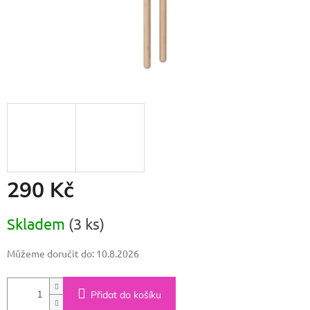
290 Kč
Měrná
Skladem
(3 ks)
cena:
Můžeme doručit do:
10.8.2026
Přidat do košíku