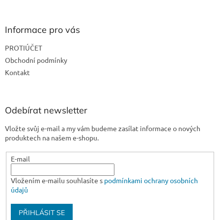
á
p
a
Informace pro vás
t
PROTIÚČET
í
Obchodní podmínky
Kontakt
Odebírat newsletter
Vložte svůj e-mail a my vám budeme zasílat informace o nových
produktech na našem e-shopu.
E-mail
Vložením e-mailu souhlasíte s
podmínkami ochrany osobních
údajů
PŘIHLÁSIT SE