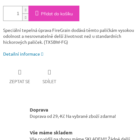
Přidat do košíku
Speciální tepelná úprava FireGrain dodává těmto paličkám vysokou
odolnost a nesrovnatelně delší životnost než u standardních
hickorových paliček. (TX5BW-FG)
Detailní informace
ZEPTAT SE
SDÍLET
Doprava
Doprava od 29,-Kč Na vybrané zboží zdarma!
Vše máme skladem
Vše co vidíš na shopu máme SKLADEM!! Žádné další