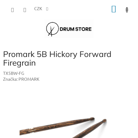
Přejít
NÁKU
na
CZK
obsah
KOŠÍK
Promark 5B Hickory Forward
Firegrain
TX5BW-FG
Značka:
PROMARK