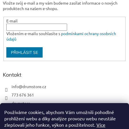
Vložte svůj e-mail a my vám budeme zasílat informace o nových
produktech na našem e-shopu.
E-mail
Vložením e-mailu souhlasíte s
podmínkami ochrany osobních
údajů
PŘIHLÁSIT SE
Kontakt
info
@
drumstore.cz
773 676 361
drumstore
drumstore.cz
Používáme cookies, abychom Vám umožnili pohodlné
prohlížení webu a díky analýze provozu webu neustále
https://www.youtube.com/@DRUMSTOREPRAGUE
zlepšovali jeho funkce, výkon a použitelnost.
Více