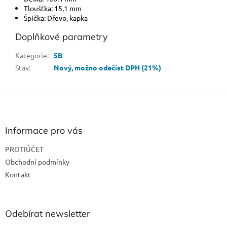
Tloušťka: 15,1 mm
Špička: Dřevo, kapka
Doplňkové parametry
Kategorie
:
5B
Stav
:
Nový
,
možno odečíst DPH (21%)
Z
á
p
a
Informace pro vás
t
PROTIÚČET
í
Obchodní podmínky
Kontakt
Odebírat newsletter