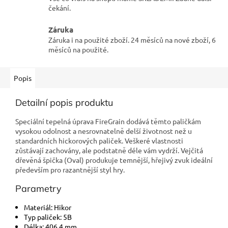
čekání.
Záruka
Záruka i na použité zboží. 24 měsíců na nové zboží, 6
měsíců na použité.
Popis
Detailní popis produktu
Speciální tepelná úprava FireGrain dodává těmto paličkám
vysokou odolnost a nesrovnatelně delší životnost než u
standardních hickorových paliček. Veškeré vlastnosti
zůstávají zachovány, ale podstatně déle vám vydrží. Vejčitá
dřevěná špička (Oval) produkuje temnější, hřejivý zvuk ideální
především pro razantnější styl hry.
Parametry
Materiál: Hikor
Typ paliček: 5B
Délka: 406,4 mm