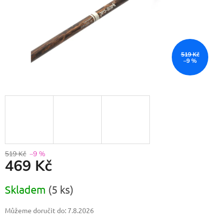
519 Kč
–9 %
519 Kč
–9 %
469 Kč
Měrná
Skladem
(5 ks)
cena:
Můžeme doručit do:
7.8.2026