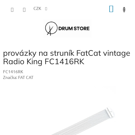
Přejít
NÁKU
na
CZK
obsah
KOŠÍK
provázky na struník FatCat vintage
Radio King FC1416RK
FC1416RK
Značka:
FAT CAT