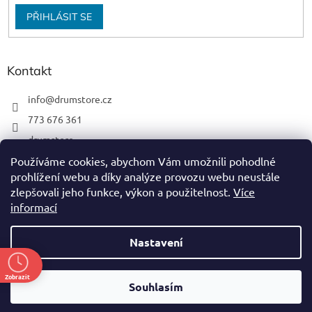
PŘIHLÁSIT SE
Kontakt
info
@
drumstore.cz
773 676 361
drumstore
drumstore.cz
Používáme cookies, abychom Vám umožnili pohodlné
prohlížení webu a díky analýze provozu webu neustále
https://www.youtube.com/@DRUMSTOREPRAGUE
zlepšovali jeho funkce, výkon a použitelnost.
Více
informací
Nastavení
Vytvořil Shoptet
Zobrazit
Souhlasím
Copyright 2026
DRUM STORE
. Všechna práva vyhrazena.
ě
Nevíš si rady, nebo potřebuješ poradit? napiš, zavolej! 773 676 361