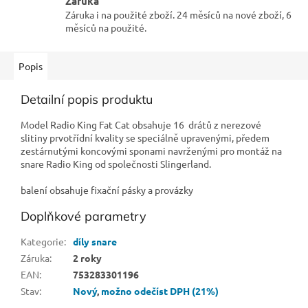
Záruka
Záruka i na použité zboží. 24 měsíců na nové zboží, 6
měsíců na použité.
Popis
Detailní popis produktu
Model Radio King Fat Cat obsahuje 16 drátů z nerezové
slitiny prvotřídní kvality se speciálně upravenými, předem
zestárnutými koncovými sponami navrženými pro montáž na
snare Radio King od společnosti Slingerland.
balení obsahuje fixační pásky a provázky
Doplňkové parametry
Kategorie
:
díly snare
Záruka
:
2 roky
EAN
:
753283301196
Stav
:
Nový
,
možno odečíst DPH (21%)