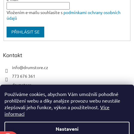
Vložením e-mailu souhlasíte s
podmínkami ochrany osobních
údajů
PŘIHLÁSIT SE
Kontakt
info
@
drumstore.cz
773 676 361
drumstore
drumstore.cz
Používáme cookies, abychom Vám umožnili pohodlné
prohlížení webu a díky analýze provozu webu neustále
https://www.youtube.com/@DRUMSTOREPRAGUE
zlepšovali jeho funkce, výkon a použitelnost.
Více
informací
Nastavení
Vytvořil Shoptet