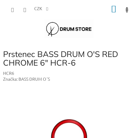
Přejít
NÁKU
na
CZK
obsah
KOŠÍK
Prstenec BASS DRUM O'S RED
CHROME 6" HCR-6
HCR6
Značka:
BASS DRUM O´S