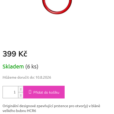
399 Kč
Měrná
Skladem
(6 ks)
cena:
Můžeme doručit do:
10.8.2026
Přidat do košíku
Originální designové zpevňující prstence pro otvor(y) v bláně
velkého bubnu HCR6