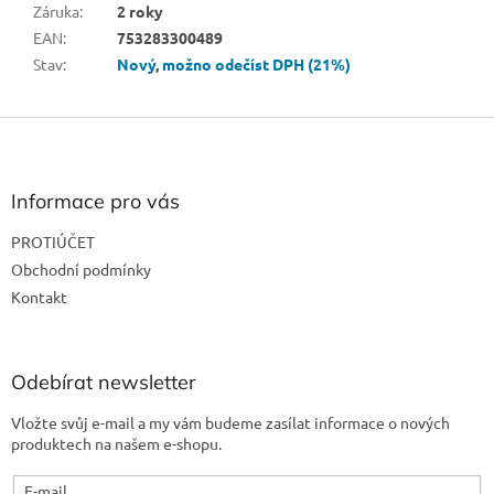
Záruka
:
2 roky
EAN
:
753283300489
Stav
:
Nový
,
možno odečíst DPH (21%)
Z
á
p
a
Informace pro vás
t
PROTIÚČET
í
Obchodní podmínky
Kontakt
Odebírat newsletter
Vložte svůj e-mail a my vám budeme zasílat informace o nových
produktech na našem e-shopu.
E-mail