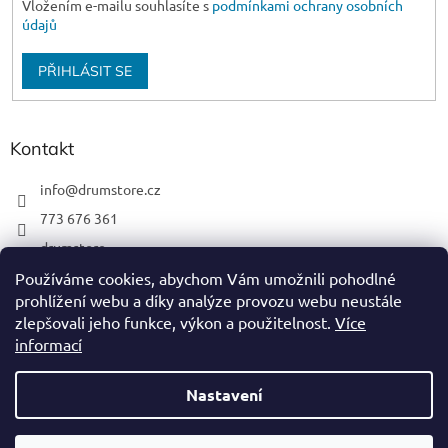
Vložením e-mailu souhlasíte s
podmínkami ochrany osobních
údajů
PŘIHLÁSIT SE
Kontakt
info
@
drumstore.cz
773 676 361
drumstore
drumstore.cz
Používáme cookies, abychom Vám umožnili pohodlné
prohlížení webu a díky analýze provozu webu neustále
https://www.youtube.com/@DRUMSTOREPRAGUE
zlepšovali jeho funkce, výkon a použitelnost.
Více
informací
Nastavení
Vytvořil Shoptet