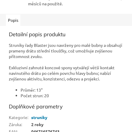
měsíců na použité.
Popis
Detailní popis produktu
Struníky řady Blaster jsou navrženy pro malé bubny a obsahují
prameny drátu střední tloušťky, což umožňuje zvýšenou
přítomnost zvuku.
Exkluzivní zahnuté koncové spony vytvářejí větší kontakt
navinutého drátu po celém povrchu hlavy bubnu; nabízí
zvýšenou aktivitu, konzistenci, odezvu a projekci.
Průměr: 13"
Počet strun: 20
Doplňkové parametry
Kategorie
:
struníky
Záruka
:
2 roky
EAN
:
046716576743