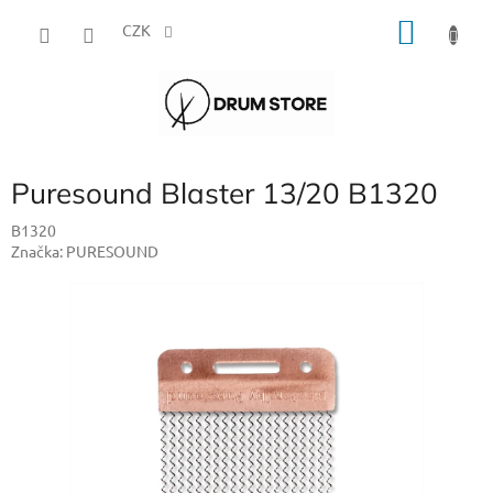
Přejít
NÁKU
na
CZK
obsah
KOŠÍK
Puresound Blaster 13/20 B1320
B1320
Značka:
PURESOUND