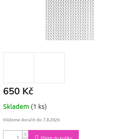
650 Kč
Měrná
Skladem
(1 ks)
cena:
Můžeme doručit do:
7.8.2026
Přidat do košíku