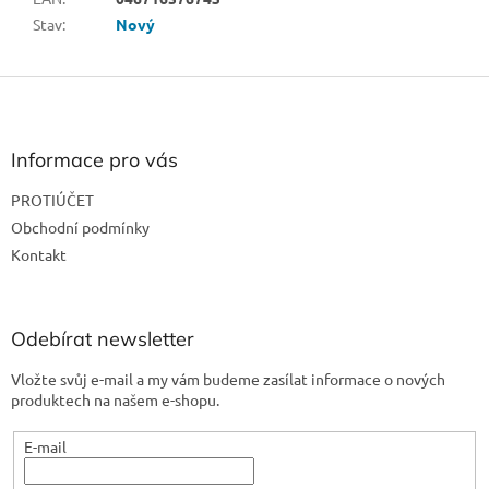
Stav
:
Nový
Z
á
p
a
Informace pro vás
t
PROTIÚČET
í
Obchodní podmínky
Kontakt
Odebírat newsletter
Vložte svůj e-mail a my vám budeme zasílat informace o nových
produktech na našem e-shopu.
E-mail