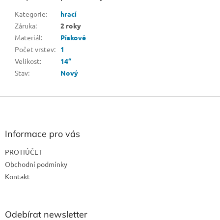
Kategorie
:
hrací
Záruka
:
2 roky
Materiál
:
Pískové
Počet vrstev
:
1
Velikost
:
14“
Stav
:
Nový
Z
á
p
a
Informace pro vás
t
PROTIÚČET
í
Obchodní podmínky
Kontakt
Odebírat newsletter