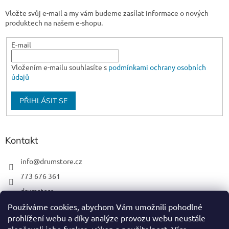
Vložte svůj e-mail a my vám budeme zasílat informace o nových
produktech na našem e-shopu.
E-mail
Vložením e-mailu souhlasíte s
podmínkami ochrany osobních
údajů
PŘIHLÁSIT SE
Kontakt
info
@
drumstore.cz
773 676 361
drumstore
drumstore.cz
Používáme cookies, abychom Vám umožnili pohodlné
prohlížení webu a díky analýze provozu webu neustále
https://www.youtube.com/@DRUMSTOREPRAGUE