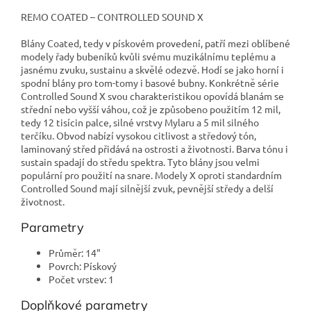
REMO COATED – CONTROLLED SOUND X
Blány Coated, tedy v pískovém provedení, patří mezi oblíbené
modely řady bubeníků kvůli svému muzikálnímu teplému a
jasnému zvuku, sustainu a skvělé odezvě. Hodí se jako horní i
spodní blány pro tom-tomy i basové bubny. Konkrétně série
Controlled Sound X svou charakteristikou opovídá blanám se
střední nebo vyšší váhou, což je způsobeno použitím 12 mil,
tedy 12 tisícin palce, silné vrstvy Mylaru a 5 mil silného
terčíku. Obvod nabízí vysokou citlivost a středový tón,
laminovaný střed přidává na ostrosti a životnosti. Barva tónu i
sustain spadají do středu spektra. Tyto blány jsou velmi
populární pro použití na snare. Modely X oproti standardním
Controlled Sound mají silnější zvuk, pevnější středy a delší
životnost.
Parametry
Průměr: 14"
Povrch: Pískový
Počet vrstev: 1
Doplňkové parametry