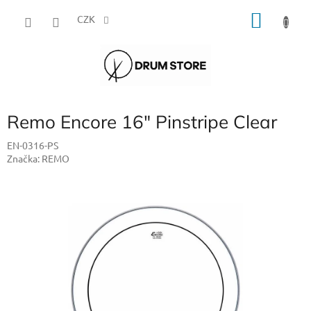
Přejít
NÁKU
na
CZK
obsah
KOŠÍK
Remo Encore 16" Pinstripe Clear
EN-0316-PS
Značka:
REMO