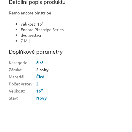
Detailní popis produktu
Remo encore pinstripe
velikost: 16"
Encore Pinstripe Series
dvouvrstvá
7 Mil
Doplňkové parametry
Kategorie
:
čiré
Záruka
:
2 roky
Materiál
:
Čiré
Počet vrstev
:
2
Velikost
:
16“
Stav
:
Nový
Z
á
p