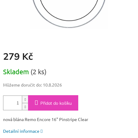
279 Kč
Měrná
Skladem
(2 ks)
cena:
Můžeme doručit do:
10.8.2026
Přidat do košíku
nová blána Remo Encore 16" Pinstripe Clear
Detailní informace