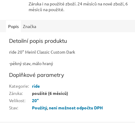
Záruka i na použité zboží. 24 měsíců na nové zboží, 6
měsíců na použité.
Popis
Značka
Detailní popis produktu
ride 20" Meinl Classic Custom Dark
-pěkný stav, málo hraný
Doplňkové parametry
Kategorie
:
ride
Záruka
:
použité (6 měsíců)
Velikost
:
20“
Stav
:
Použitý
,
není možnost odpočtu DPH
Z
á