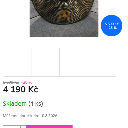
5 590 Kč
–25 %
5 590 Kč
–25 %
4 190 Kč
Měrná
Skladem
(1 ks)
cena:
Můžeme doručit do:
10.8.2026