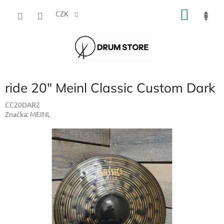
Přejít
NÁKU
na
CZK
obsah
KOŠÍK
ride 20" Meinl Classic Custom Dark
CC20DAR2
Značka:
MEINL