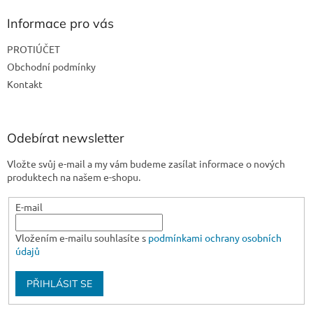
p
a
Informace pro vás
t
PROTIÚČET
í
Obchodní podmínky
Kontakt
Odebírat newsletter
Vložte svůj e-mail a my vám budeme zasílat informace o nových
produktech na našem e-shopu.
E-mail
Vložením e-mailu souhlasíte s
podmínkami ochrany osobních
údajů
PŘIHLÁSIT SE