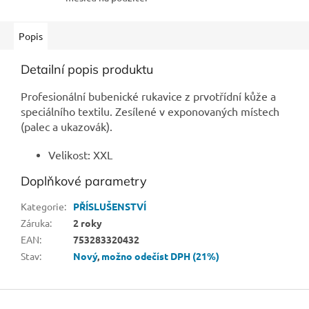
Popis
Detailní popis produktu
Profesionální bubenické rukavice z prvotřídní kůže a
speciálního textilu. Zesílené v exponovaných místech
(palec a ukazovák).
Velikost: XXL
Doplňkové parametry
Kategorie
:
PŘÍSLUŠENSTVÍ
Záruka
:
2 roky
EAN
:
753283320432
Stav
:
Nový
,
možno odečíst DPH (21%)
Z