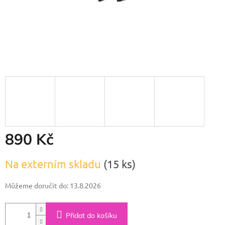
890 Kč
Měrná
Na externím skladu
(15 ks)
cena:
Můžeme doručit do:
13.8.2026
Přidat do košíku