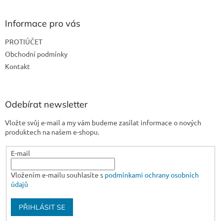
á
p
a
Informace pro vás
t
PROTIÚČET
í
Obchodní podmínky
Kontakt
Odebírat newsletter
Vložte svůj e-mail a my vám budeme zasílat informace o nových
produktech na našem e-shopu.
E-mail
Vložením e-mailu souhlasíte s
podmínkami ochrany osobních
údajů
PŘIHLÁSIT SE