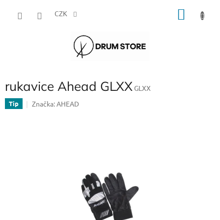
Přejít
NÁKU
na
CZK
obsah
KOŠÍK
rukavice Ahead GLXX
GLXX
Značka:
AHEAD
Tip