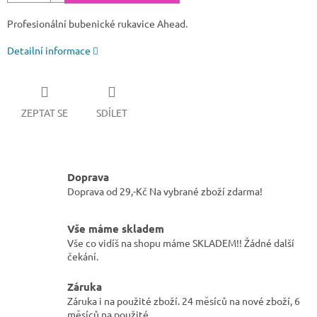
Profesionální bubenické rukavice Ahead.
Detailní informace
ZEPTAT SE
SDÍLET
Doprava
Doprava od 29,-Kč Na vybrané zboží zdarma!
Vše máme skladem
Vše co vidíš na shopu máme SKLADEM!! Žádné další
čekání.
Záruka
Záruka i na použité zboží. 24 měsíců na nové zboží, 6
měsíců na použité.