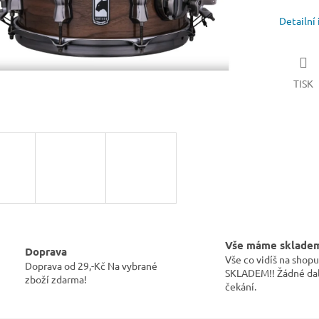
Detailní
TISK
Vše máme sklade
Doprava
Vše co vidíš na sho
Doprava od 29,-Kč Na vybrané
SKLADEM!! Žádné dal
zboží zdarma!
čekání.