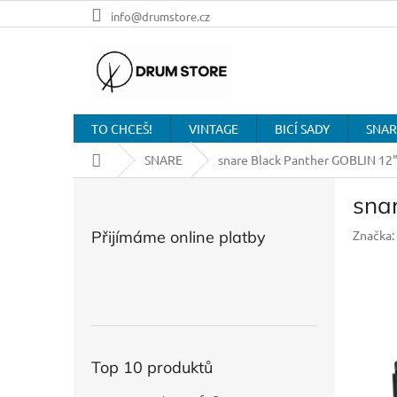
Přejít
info@drumstore.cz
na
obsah
TO CHCEŠ!
VINTAGE
BICÍ SADY
SNAR
Domů
SNARE
snare Black Panther GOBLIN 
P
sna
o
s
Přijímáme online platby
Značka:
t
r
a
n
n
í
p
Top 10 produktů
a