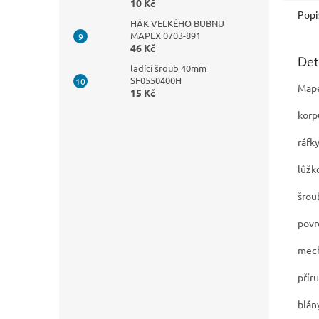
10 Kč
Popi
HÁK VELKÉHO BUBNU
MAPEX 0703-891
46 Kč
Det
ladící šroub 40mm
SF0550400H
Mape
15 Kč
korp
ráfky
lůžk
šrou
povr
mech
přír
blán