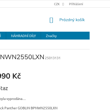
CZK
Přihlášení
NÁKUPNÍ
Prázdný košík
KOŠÍK
Í
NÁHRADNÍ DÍLY
Značky
 BPNWN2550LXN
25013131
990 Kč
taz
byla vyprodána…
lack Panther GOBLIN BPNWN2550LXN