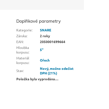
Doplňkové parametry
Kategorie
:
SNARE
Záruka
:
2 roky
EAN
:
2050001699664
Hloubka
5“
korpusu
:
Materiál
Ořech
korpusu
:
Nový
,
možno odečíst
Stav
:
DPH (21%)
Položka byla vyprodána…