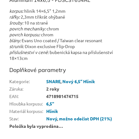
korpus:
hliník 14×6,5" 1,2mm
ráfky:
2,3mm třikrát ohýbané
šrouby:
10 na straně
povrch mechaniky:
chrom
povrch korpusu:
chrom
blány:
Evans Uno coated / Taiwan clear resonant
struník:
Dixon exclusive Flip-Drop
příslušneství v ceně:
bubenická kapsa na příslušenství
18×13cm
Doplňkové parametry
Kategorie
:
SNARE
,
Nový 6,5“ Hliník
Záruka
:
2 roky
EAN
:
4718981474715
Hloubka korpusu
:
6,5“
Materiál korpusu
:
Hliník
Stav
:
Nový
,
možno odečíst DPH (21%)
Položka byla vyprodána…