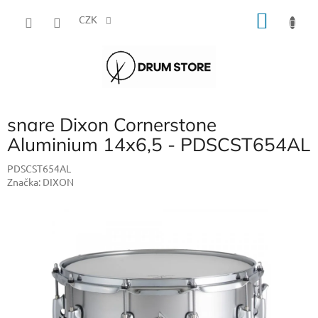
Přejít
NÁKU
na
CZK
obsah
KOŠÍK
snare Dixon Cornerstone
Aluminium 14x6,5 - PDSCST654AL
PDSCST654AL
Značka:
DIXON