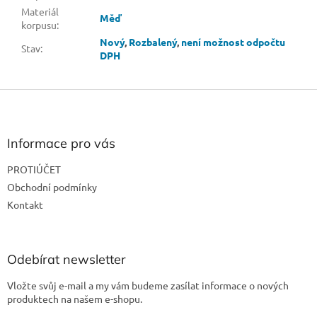
Materiál
Měď
korpusu
:
Nový
,
Rozbalený
,
není možnost odpočtu
Stav
:
DPH
Z
á
p
a
Informace pro vás
t
PROTIÚČET
í
Obchodní podmínky
Kontakt
Odebírat newsletter
Vložte svůj e-mail a my vám budeme zasílat informace o nových
produktech na našem e-shopu.