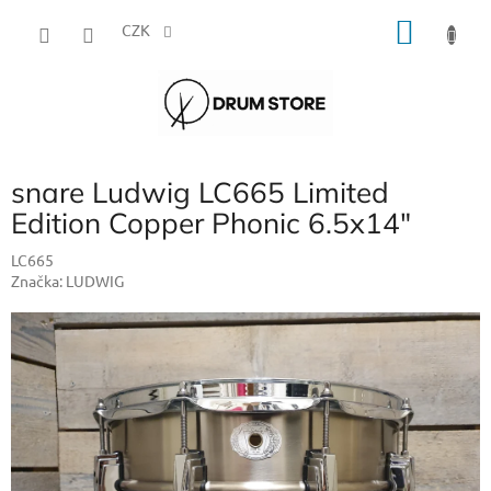
Přejít
NÁKU
na
CZK
obsah
KOŠÍK
snare Ludwig LC665 Limited
Edition Copper Phonic 6.5x14"
LC665
Značka:
LUDWIG