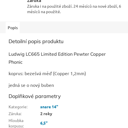
Záruka
Záruka i na použité zboží. 24 měsíců na nové zboží, 6
měsíců na použité.
Popis
Detailní popis produktu
Ludwig LC665 Limited Edition Pewter Copper
Phonic
koprus: bezešvá měď (Copper 1,2mm)
jedná se o nový buben
Doplňkové parametry
Kategorie
:
snare 14"
Záruka
:
2 roky
Hloubka
6,5“
korpusu
: