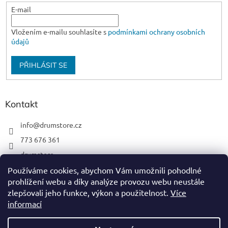
E-mail
Vložením e-mailu souhlasíte s
podmínkami ochrany osobních
údajů
PŘIHLÁSIT SE
Kontakt
info
@
drumstore.cz
773 676 361
drumstore
drumstore.cz
Používáme cookies, abychom Vám umožnili pohodlné
prohlížení webu a díky analýze provozu webu neustále
https://www.youtube.com/@DRUMSTOREPRAGUE
zlepšovali jeho funkce, výkon a použitelnost.
Více
informací