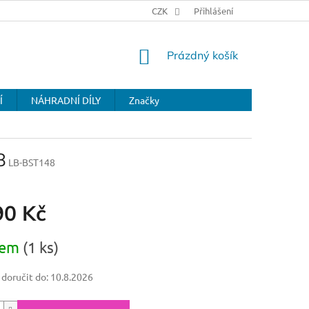
CZK
Přihlášení
NÁKUPNÍ
Prázdný košík
KOŠÍK
Í
NÁHRADNÍ DÍLY
Značky
8
LB-BST148
90 Kč
dem
(1 ks)
oručit do:
10.8.2026