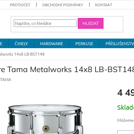
PROTIÚČET
OBCHODNÍ PODMÍNKY
KONTAKT
HLEDAT
E
ČINELY
HARDWARE
PERKUSE
PŘÍSLUŠENSTV
alworks 14x8 LB-BST148
re Tama Metalworks 14x8 LB-BST14
TAMA
4 4
Měrná
Skla
cena:
Můžeme d