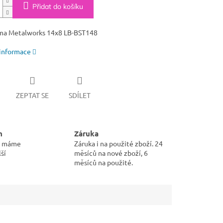
Přidat do košíku
ma Metalworks 14x8 LB-BST148
 informace
ZEPTAT SE
SDÍLET
m
Záruka
pu máme
Záruka i na použité zboží. 24
ší
měsíců na nové zboží, 6
měsíců na použité.