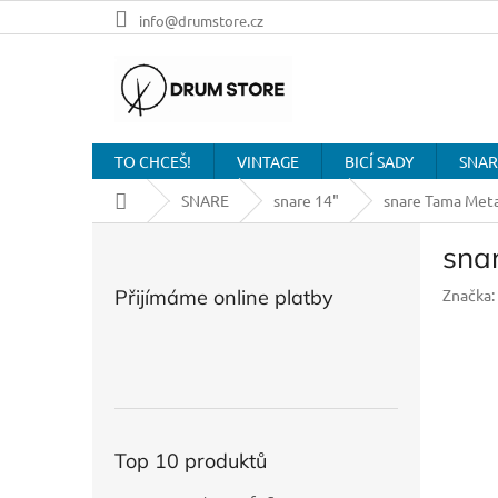
Přejít
info@drumstore.cz
na
obsah
TO CHCEŠ!
VINTAGE
BICÍ SADY
SNAR
Domů
SNARE
snare 14"
snare Tama Met
P
sna
o
s
Přijímáme online platby
Značka:
t
r
a
n
n
í
p
Top 10 produktů
a