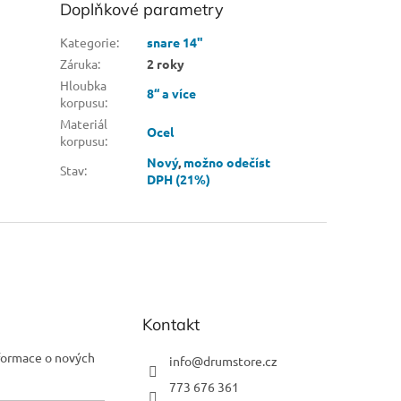
Doplňkové parametry
Kategorie
:
snare 14"
Záruka
:
2 roky
Hloubka
8“ a více
korpusu
:
Materiál
Ocel
korpusu
:
Nový
,
možno odečíst
Stav
:
DPH (21%)
Kontakt
nformace o nových
info
@
drumstore.cz
773 676 361