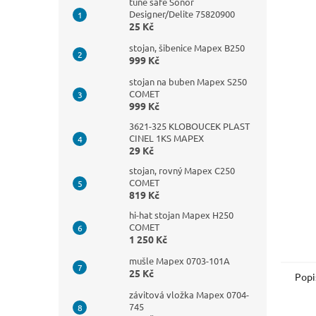
n
tune safe Sonor
Designer/Delite 75820900
e
25 Kč
l
stojan, šibenice Mapex B250
999 Kč
stojan na buben Mapex S250
COMET
999 Kč
3621-325 KLOBOUCEK PLAST
CINEL 1KS MAPEX
29 Kč
stojan, rovný Mapex C250
COMET
819 Kč
hi-hat stojan Mapex H250
COMET
1 250 Kč
mušle Mapex 0703-101A
25 Kč
Popi
závitová vložka Mapex 0704-
745