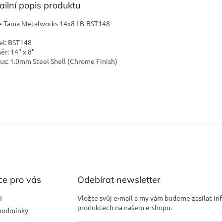
ailní popis produktu
e Tama Metalworks 14x8 LB-BST148
l: BST148
ěr: 14" x 8"
us: 1.0mm Steel Shell (Chrome Finish)
ce pro vás
Odebírat newsletter
T
Vložte svůj e-mail a my vám budeme zasílat i
produktech na našem e-shopu.
podmínky