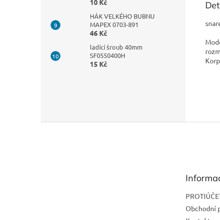
10 Kč
Det
HÁK VELKÉHO BUBNU
snar
MAPEX 0703-891
46 Kč
Mode
ladící šroub 40mm
rozm
SF0550400H
Korp
15 Kč
Z
á
p
a
t
Informa
í
PROTIÚČE
Obchodní 