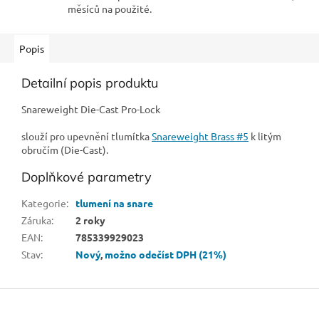
měsíců na použité.
Popis
Detailní popis produktu
Snareweight Die-Cast Pro-Lock
slouží pro upevnění tlumítka
Snareweight Brass #5
k litým
obručím (Die-Cast).
Doplňkové parametry
Kategorie
:
tlumení na snare
Záruka
:
2 roky
EAN
:
785339929023
Stav
:
Nový
,
možno odečíst DPH (21%)
Z
á