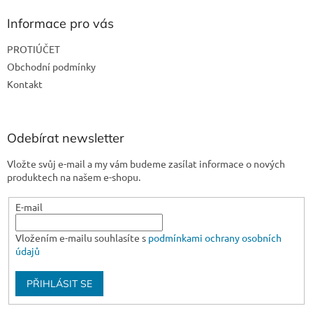
p
a
Informace pro vás
t
PROTIÚČET
í
Obchodní podmínky
Kontakt
Odebírat newsletter
Vložte svůj e-mail a my vám budeme zasílat informace o nových
produktech na našem e-shopu.
E-mail
Vložením e-mailu souhlasíte s
podmínkami ochrany osobních
údajů
PŘIHLÁSIT SE