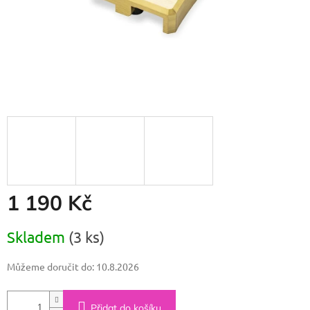
1 190 Kč
Měrná
Skladem
(3 ks)
cena:
Můžeme doručit do:
10.8.2026
Přidat do košíku