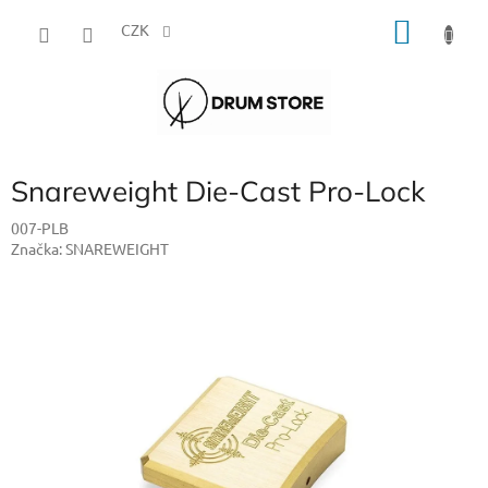
Přejít
NÁKU
na
CZK
obsah
KOŠÍK
Snareweight Die-Cast Pro-Lock
007-PLB
Značka:
SNAREWEIGHT