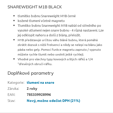
SNAREWEIGHT M1B BLACK
tlumítko bubnu Snareweight M1B černé
kožené tlumení včetně magnetu
Tlumítko bubnu Snareweight M1B nabízí od středního po
vysoké utlumení nejen snare bubnu - 4 různá nastavení. Lze
jej odklopit nahoru a dolů z blány, přeložit.
M1B představuje určitou váhu bláně bubnu, která pomáhá
zkrátit dozvuk s nižší frekvencí a nikdy se nelepí na blánu jako
páska nebo gely. Pomocí funkce magnetu zapnuto / vypnuto
můžete rychle tlumit nebo uvolnit ještě rychleji.
Vhodné pro všechny typy kovových a litých ráfků a 1/4
"dřevěných obručí-ráfku.
Doplňkové parametry
Kategorie
:
tlumení na snare
Záruka
:
2 roky
EAN
:
785339928996
Stav
:
Nový
,
možno odečíst DPH (21%)