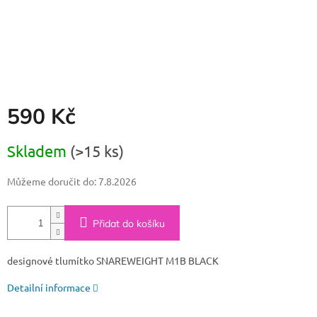
590 Kč
Měrná
Skladem
(>15 ks)
cena:
Můžeme doručit do:
7.8.2026
Přidat do košíku
designové tlumítko
SNAREWEIGHT M1B BLACK
Detailní informace