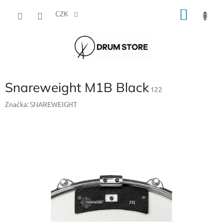
Přejít
NÁKU
na
CZK
obsah
KOŠÍK
Snareweight M1B Black
122
Značka:
SNAREWEIGHT