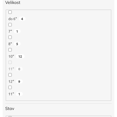
Velikost
do 6“
4
7“
1
8“
5
10“
12
11“
0
12“
9
11"
1
Stav