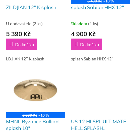
o
5 490 Kč
–10 %
d
ZILDJIAN 12" K splash
splash Sabian HHX 12"
u
k
U dodavatele
(2 ks)
Skladem
(1 ks)
t
5 390 Kč
4 900 Kč
ů
Do košíku
Do košíku
LDJIAN 12" K splash
splash Sabian HHX 12"
3 990 Kč
–10 %
MEINL Byzance Brilliant
US 12 HLSPL ULTIMATE
splash 10"
HELL SPLASH
ANATOLIAN