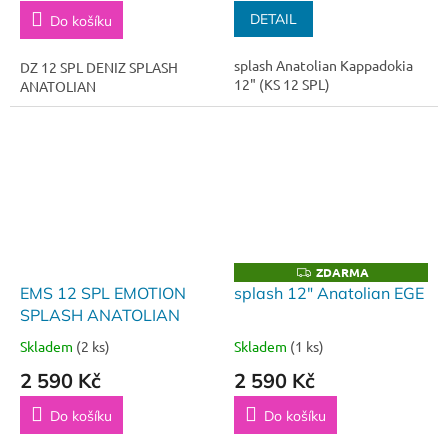
DETAIL
Do košíku
splash Anatolian Kappadokia
DZ 12 SPL DENIZ SPLASH
12" (KS 12 SPL)
ANATOLIAN
ZDARMA
Z
D
EMS 12 SPL EMOTION
splash 12" Anatolian EGE
A
SPLASH ANATOLIAN
R
M
A
Skladem
(2 ks)
Skladem
(1 ks)
2 590 Kč
2 590 Kč
Do košíku
Do košíku