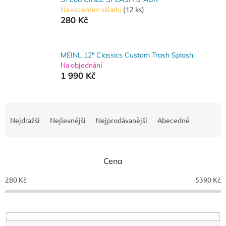
Na externím skladu
(12 ks)
280 Kč
MEINL 12" Classics Custom Trash Splash
Na objednání
1 990 Kč
Ř
a
Nejdražší
Nejlevnější
Nejprodávanější
Abecedně
z
e
n
Cena
í
p
280
Kč
5390
Kč
r
o
d
u