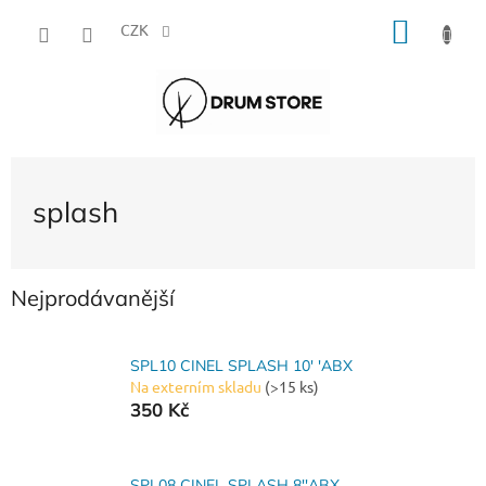
Přejít
NÁKU
na
CZK
obsah
KOŠÍK
splash
Nejprodávanější
SPL10 CINEL SPLASH 10' 'ABX
Na externím skladu
(>15 ks)
350 Kč
SPL08 CINEL SPLASH 8''ABX