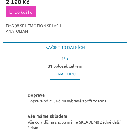
2 190 Kč
Do košíku
EMS 08 SPL EMOTION SPLASH
ANATOLIAN
NAČÍST 10 DALŠÍCH
S
1
2
t
O
r
31
položek celkem
v
á
l
NAHORU
n
á
k
o
d
v
a
á
Doprava
c
n
Doprava od 29,-Kč Na vybrané zboží zdarma!
í
í
p
r
Vše máme skladem
v
Vše co vidíš na shopu máme SKLADEM!! Žádné další
k
čekání.
y