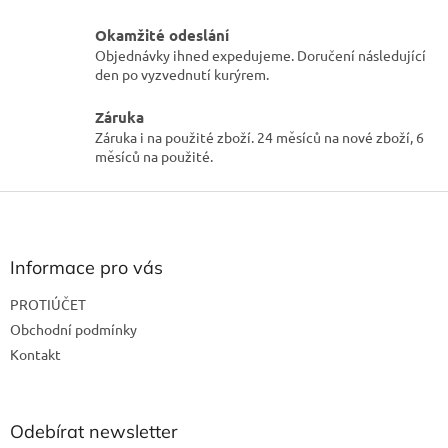
v
Okamžité odeslání
ý
p
Objednávky ihned expedujeme. Doručení následující
i
den po vyzvednutí kurýrem.
s
u
Záruka
Záruka i na použité zboží. 24 měsíců na nové zboží, 6
měsíců na použité.
Z
á
p
a
Informace pro vás
t
PROTIÚČET
í
Obchodní podmínky
Kontakt
Odebírat newsletter