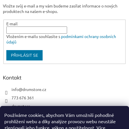
Vložte svůj e-mail a my vám budeme zasílat informace o nových
produktech na našem e-shopu.
E-mail
Vložením e-mailu souhlasíte s
podmínkami ochrany osobních
údajů
PŘIHLÁSIT SE
Kontakt
info
@
drumstore.cz
773 676 361
drumstore
drumstore.cz
Používáme cookies, abychom Vám umožnili pohodlné
prohlížení webu a díky analýze provozu webu neustále
https://www.youtube.com/@DRUMSTOREPRAGUE
zlepšovali jeho funkce, výkon a použitelnost.
Více