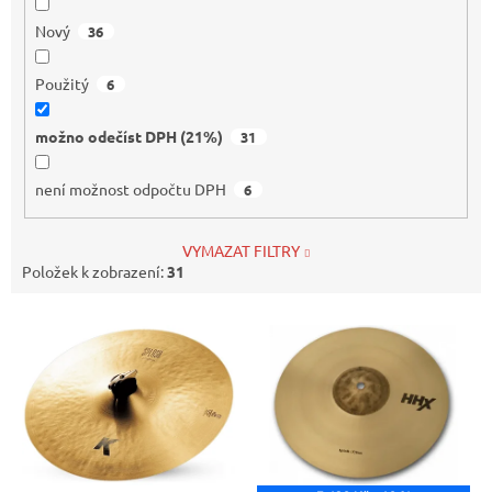
Nový
36
Použitý
6
možno odečíst DPH (21%)
31
není možnost odpočtu DPH
6
VYMAZAT FILTRY
Položek k zobrazení:
31
V
ý
p
i
s
p
r