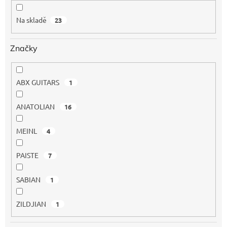
k
t
Na skladě
23
ů
Značky
ABX GUITARS
1
ANATOLIAN
16
MEINL
4
PAISTE
7
SABIAN
1
ZILDJIAN
1