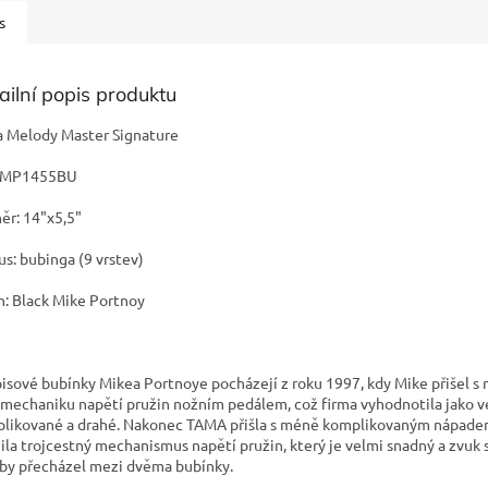
s
ailní popis produktu
 Melody Master Signature
: MP1455BU
ěr: 14"x5,5"
us: bubinga (9 vrstev)
sh: Black Mike Portnoy
isové bubínky Mikea Portnoye pocházejí z roku 1997, kdy Mike přišel 
t mechaniku napětí pružin nožním pedálem, což firma vyhodnotila jako v
likované a drahé. Nakonec TAMA přišla s méně komplikovaným nápade
ila trojcestný mechanismus napětí pružin, který je velmi snadný a zvuk 
 by přecházel mezi dvěma bubínky.