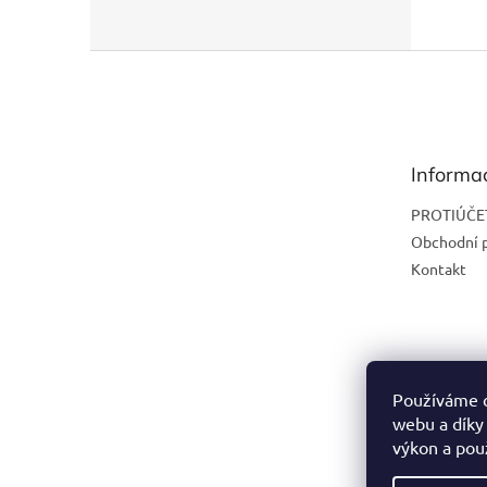
Z
á
p
a
t
Informa
í
PROTIÚČE
Obchodní 
Kontakt
Používáme c
webu a díky
výkon a pou