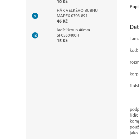
10 Kč
Popi
HÁK VELKÉHO BUBNU
MAPEX 0703-891
46 Kč
Det
ladící šroub 40mm
SF0550400H
Tama
15 Kč
kod
rozm
korp
fini
podp
řídi
komp
použ
jako