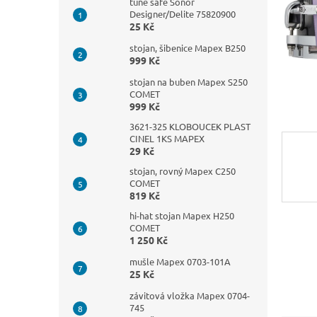
n
tune safe Sonor
Designer/Delite 75820900
e
25 Kč
l
stojan, šibenice Mapex B250
999 Kč
stojan na buben Mapex S250
COMET
999 Kč
3621-325 KLOBOUCEK PLAST
CINEL 1KS MAPEX
29 Kč
stojan, rovný Mapex C250
COMET
819 Kč
hi-hat stojan Mapex H250
COMET
1 250 Kč
mušle Mapex 0703-101A
25 Kč
závitová vložka Mapex 0704-
745