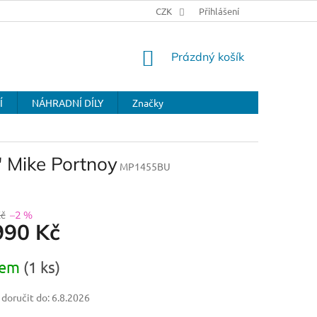
CZK
Přihlášení
NÁKUPNÍ
Prázdný košík
KOŠÍK
Í
NÁHRADNÍ DÍLY
Značky
Mike Portnoy
MP1455BU
Kč
–2 %
990 Kč
dem
(1 ks)
oručit do:
6.8.2026