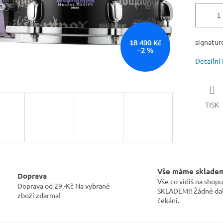
signatur
18 490 Kč
–2 %
Detailní
TISK
Vše máme sklade
Doprava
Vše co vidíš na sho
Doprava od 29,-Kč Na vybrané
SKLADEM!! Žádné dal
zboží zdarma!
čekání.