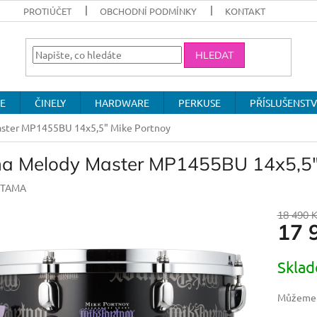
PROTIÚČET
OBCHODNÍ PODMÍNKY
KONTAKT
HLEDAT
E
ČINELY
HARDWARE
PERKUSE
PŘÍSLUŠENSTV
ster MP1455BU 14x5,5" Mike Portnoy
a Melody Master MP1455BU 14x5,5" 
TAMA
18 490 
17 
Měrná
Skla
cena:
Můžeme d