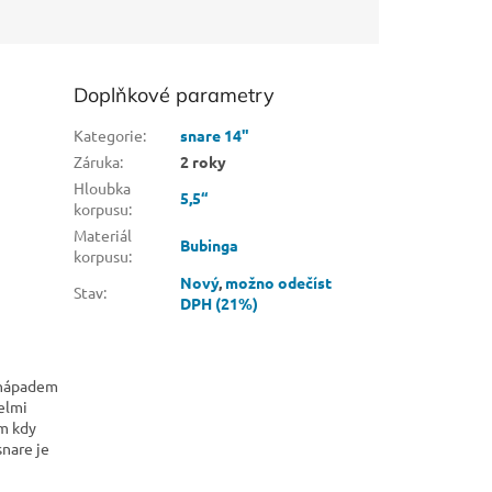
Doplňkové parametry
Kategorie
:
snare 14"
Záruka
:
2 roky
Hloubka
5,5“
korpusu
:
Materiál
Bubinga
korpusu
:
Nový
,
možno odečíst
Stav
:
DPH (21%)
s nápadem
elmi
m kdy
snare je