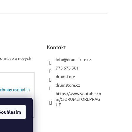
Kontakt
nformace o nových
info
@
drumstore.cz
773 676 361
drumstore
drumstore.cz
chrany osobních
https://www.youtube.co
m/@DRUMSTOREPRAG
UE
Souhlasím