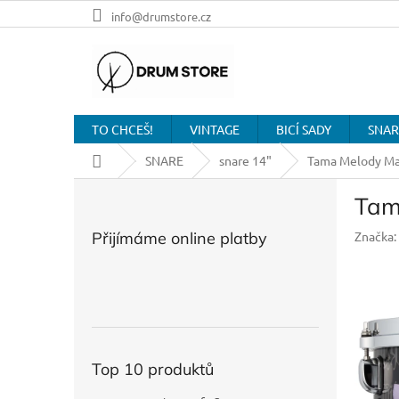
Přejít
info@drumstore.cz
na
obsah
TO CHCEŠ!
VINTAGE
BICÍ SADY
SNAR
Domů
SNARE
snare 14"
Tama Melody Ma
P
Tam
o
s
Přijímáme online platby
Značka:
t
r
a
n
n
í
p
Top 10 produktů
a