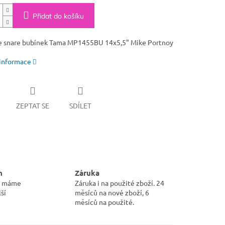
Přidat do košíku
e snare bubínek Tama MP1455BU 14x5,5" Mike Portnoy
 informace
ZEPTAT SE
SDÍLET
m
Záruka
pu máme
Záruka i na použité zboží. 24
ší
měsíců na nové zboží, 6
měsíců na použité.