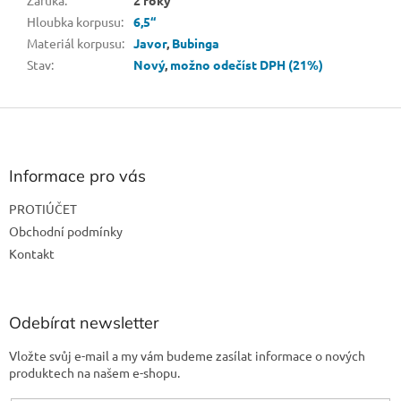
Hloubka korpusu
:
6,5“
Materiál korpusu
:
Javor
,
Bubinga
Stav
:
Nový
,
možno odečíst DPH (21%)
Z
á
p
a
Informace pro vás
t
PROTIÚČET
í
Obchodní podmínky
Kontakt
Odebírat newsletter
Vložte svůj e-mail a my vám budeme zasílat informace o nových
produktech na našem e-shopu.