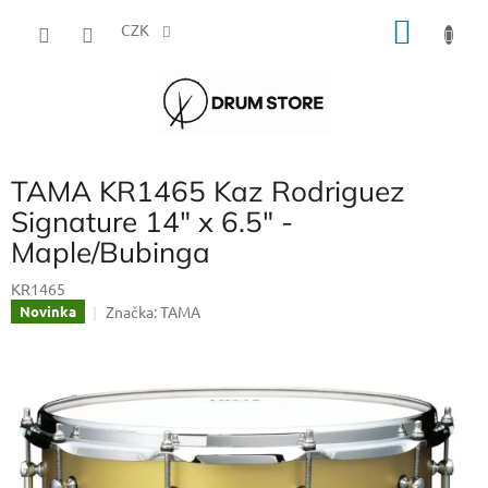
Přejít
NÁKU
na
CZK
obsah
KOŠÍK
TAMA KR1465 Kaz Rodriguez
Signature 14" x 6.5" -
Maple/Bubinga
KR1465
Značka:
TAMA
Novinka