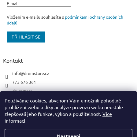
E-mail
Vložením e-mailu souhlasíte s
podmínkami ochrany osobních
údajů
PŘIHLÁSIT SE
Kontakt
info
@
drumstore.cz
773 676 361
drumstore
drumstore.cz
Používáme cookies, abychom Vám umožnili pohodlné
prohlížení webu a díky analýze provozu webu neustále
https://www.youtube.com/@DRUMSTOREPRAGUE
zlepšovali jeho funkce, výkon a použitelnost.
Více
informací
Nastavení