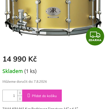
Z
ZDARMA
D
A
14 990 Kč
R
Měrná
Skladem
(1 ks)
cena:
M
Můžeme doručit do:
7.8.2026
A
Přidat do košíku
TAMA KR1465 Kaz Rodriguez Signature 14" x 6.5"