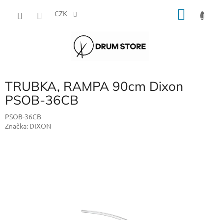
Přejít
NÁKU
na
CZK
obsah
KOŠÍK
TRUBKA, RAMPA 90cm Dixon
PSOB-36CB
PSOB-36CB
Značka:
DIXON