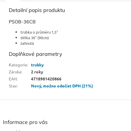
Detailní popis produktu
PSOB-36CB
trubka o průměru 1,5"
délka 36" (90cm)
zahnutá
Doplňkové parametry
Kategorie
:
trubky
Záruka
:
2 roky
EAN
:
4718981420866
Stav
:
Nový
,
možno odečíst DPH (21%)
Z
á
p
a
Informace pro vás
t