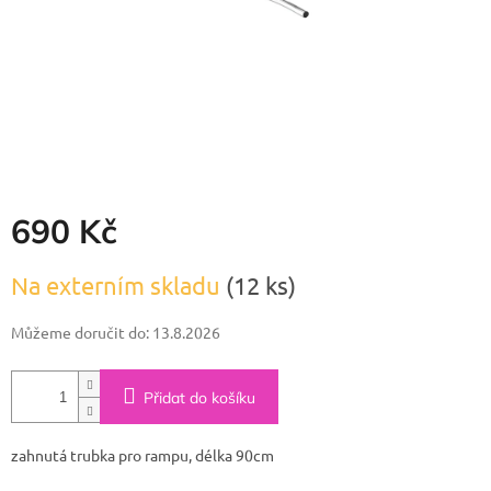
690 Kč
Měrná
Na externím skladu
(12 ks)
cena:
Můžeme doručit do:
13.8.2026
Přidat do košíku
zahnutá trubka pro rampu, délka 90cm