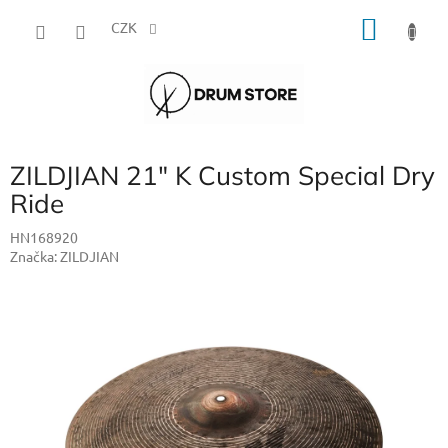
Přejít
NÁKU
na
CZK
obsah
KOŠÍK
ZILDJIAN 21" K Custom Special Dry
Ride
HN168920
Značka:
ZILDJIAN