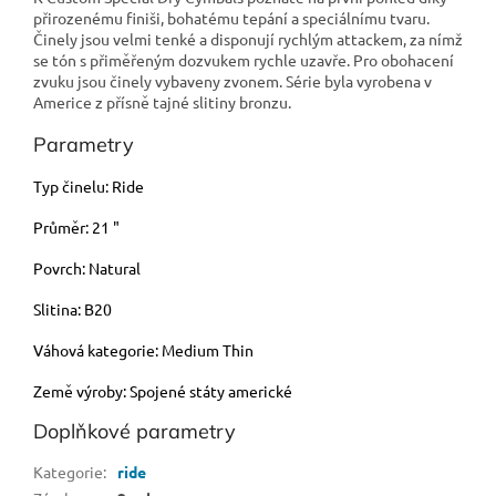
přirozenému finiši, bohatému tepání a speciálnímu tvaru.
Činely jsou velmi tenké a disponují rychlým attackem, za nímž
se tón s přiměřeným dozvukem rychle uzavře. Pro obohacení
zvuku jsou činely vybaveny zvonem. Série byla vyrobena v
Americe z přísně tajné slitiny bronzu.
Parametry
Typ činelu: Ride
Průměr: 21 "
Povrch: Natural
Slitina: B20
Váhová kategorie: Medium Thin
Země výroby: Spojené státy americké
Doplňkové parametry
Kategorie
:
ride