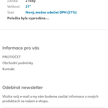
Záruka
:
2 roky
Velikost
:
21“
Stav
:
Nový
,
možno odečíst DPH (21%)
Položka byla vyprodána…
Z
á
p
a
Informace pro vás
t
PROTIÚČET
í
Obchodní podmínky
Kontakt
Odebírat newsletter
Vložte svůj e-mail a my vám budeme zasílat informace o nových
produktech na našem e-shopu.