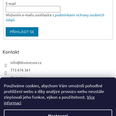
E-mail
Vložením e-mailu souhlasíte s
podmínkami ochrany osobních
údajů
PŘIHLÁSIT SE
Kontakt
info
@
drumstore.cz
773 676 361
drumstore
drumstore.cz
Používáme cookies, abychom Vám umožnili pohodlné
prohlížení webu a díky analýze provozu webu neustále
https://www.youtube.com/@DRUMSTOREPRAGUE
zlepšovali jeho funkce, výkon a použitelnost.
Více
informací
Nastavení