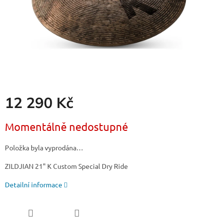
12 290 Kč
Měrná
Momentálně nedostupné
cena:
Položka byla vyprodána…
ZILDJIAN 21" K Custom Special Dry Ride
Detailní informace