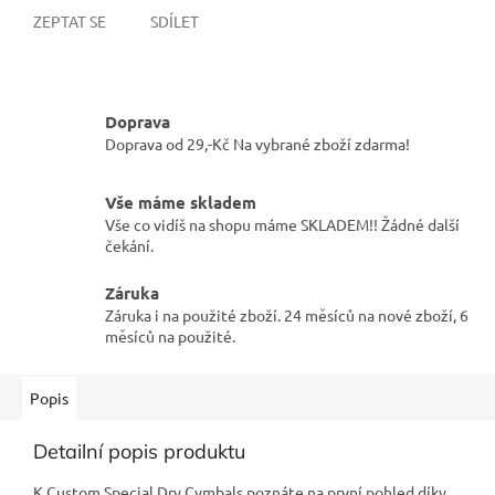
ZEPTAT SE
SDÍLET
Doprava
Doprava od 29,-Kč Na vybrané zboží zdarma!
Vše máme skladem
Vše co vidíš na shopu máme SKLADEM!! Žádné další
čekání.
Záruka
Záruka i na použité zboží. 24 měsíců na nové zboží, 6
měsíců na použité.
Popis
Detailní popis produktu
K Custom Special Dry Cymbals poznáte na první pohled díky