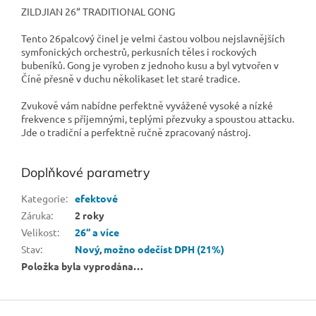
ZILDJIAN 26“ TRADITIONAL GONG
Tento 26palcový činel je velmi častou volbou nejslavnějších
symfonických orchestrů, perkusních těles i rockových
bubeníků. Gong je vyroben z jednoho kusu a byl vytvořen v
Číně přesně v duchu několikaset let staré tradice.
Zvukově vám nabídne perfektně vyvážené vysoké a nízké
frekvence s příjemnými, teplými přezvuky a spoustou attacku.
Jde o tradiční a perfektně ručně zpracovaný nástroj.
Doplňkové parametry
Kategorie
:
efektové
Záruka
:
2 roky
Velikost
:
26“ a více
Stav
:
Nový
,
možno odečíst DPH (21%)
Položka byla vyprodána…
Z