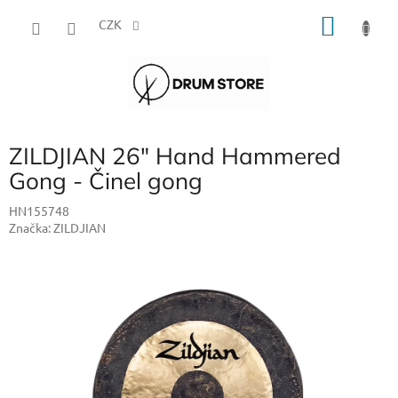
Přejít
NÁKU
na
CZK
obsah
KOŠÍK
ZILDJIAN 26" Hand Hammered
Gong - Činel gong
HN155748
Značka:
ZILDJIAN