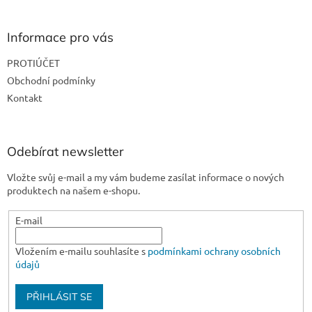
á
p
a
Informace pro vás
t
PROTIÚČET
í
Obchodní podmínky
Kontakt
Odebírat newsletter
Vložte svůj e-mail a my vám budeme zasílat informace o nových
produktech na našem e-shopu.
E-mail
Vložením e-mailu souhlasíte s
podmínkami ochrany osobních
údajů
PŘIHLÁSIT SE