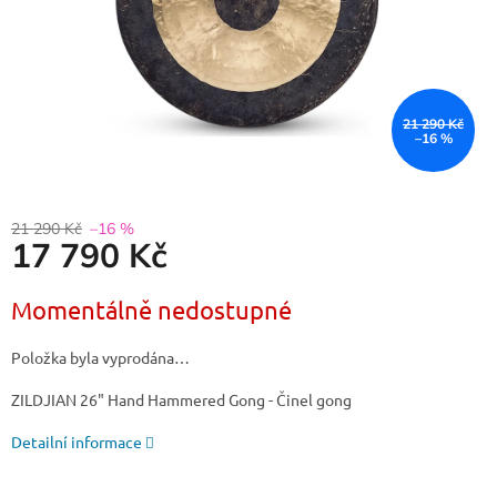
21 290 Kč
–16 %
21 290 Kč
–16 %
17 790 Kč
Měrná
Momentálně nedostupné
cena:
Položka byla vyprodána…
ZILDJIAN 26" Hand Hammered Gong - Činel gong
Detailní informace