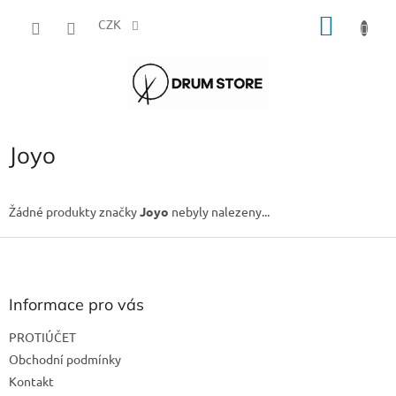
Přejít
NÁKU
na
CZK
obsah
KOŠÍK
Joyo
Žádné produkty značky
Joyo
nebyly nalezeny...
Z
á
p
a
Informace pro vás
t
PROTIÚČET
í
Obchodní podmínky
Kontakt