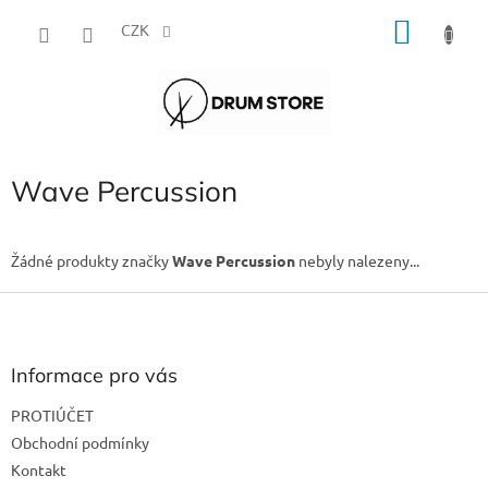
Přejít
NÁKU
na
CZK
obsah
KOŠÍK
Wave Percussion
Žádné produkty značky
Wave Percussion
nebyly nalezeny...
Z
á
p
a
Informace pro vás
t
PROTIÚČET
í
Obchodní podmínky
Kontakt