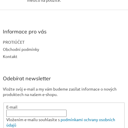
měsíců na použité.
Z
á
p
a
Informace pro vás
t
PROTIÚČET
í
Obchodní podmínky
Kontakt
Odebírat newsletter
Vložte svůj e-mail a my vám budeme zasílat informace o nových
produktech na našem e-shopu.
E-mail
Vložením e-mailu souhlasíte s
podmínkami ochrany osobních
údajů