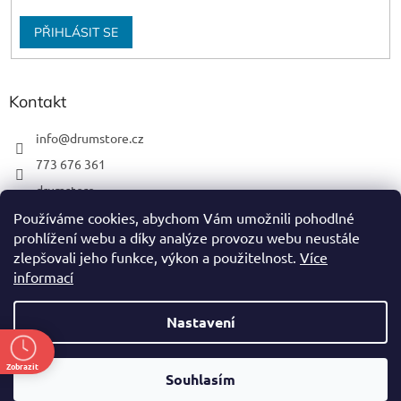
PŘIHLÁSIT SE
Kontakt
info
@
drumstore.cz
773 676 361
drumstore
drumstore.cz
Používáme cookies, abychom Vám umožnili pohodlné
prohlížení webu a díky analýze provozu webu neustále
https://www.youtube.com/@DRUMSTOREPRAGUE
zlepšovali jeho funkce, výkon a použitelnost.
Více
informací
Nastavení
Vytvořil Shoptet
Zobrazit
Souhlasím
Copyright 2026
DRUM STORE
. Všechna práva vyhrazena.
ě
Nevíš si rady, nebo potřebuješ poradit? napiš, zavolej! 773 676 361