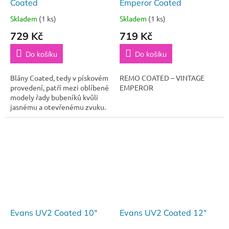
Coated
Emperor Coated
Skladem
(1 ks)
Skladem
(1 ks)
729 Kč
719 Kč
Do košíku
Do košíku
Blány Coated, tedy v pískovém
REMO COATED – VINTAGE
provedení, patří mezi oblíbené
EMPEROR
modely řady bubeníků kvůli
jasnému a otevřenému zvuku.
Evans UV2 Coated 10"
Evans UV2 Coated 12"