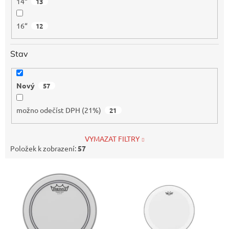
14“
13
16“
12
Stav
Nový
57
možno odečíst DPH (21%)
21
VYMAZAT FILTRY
Položek k zobrazení:
57
V
ý
p
i
s