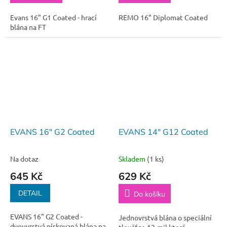
Evans 16" G1 Coated - hrací
REMO 16" Diplomat Coated
blána na FT
EVANS 16" G2 Coated
EVANS 14" G12 Coated
Na dotaz
Skladem
(1 ks)
645 Kč
629 Kč
DETAIL
Do košíku
EVANS 16" G2 Coated -
Jednovrstvá blána o speciální
dvouvrstvá pískovaná blána na