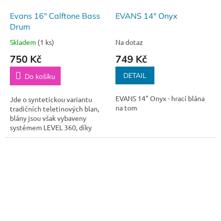
Evans 16" Calftone Bass
EVANS 14" Onyx
Drum
Skladem
(1 ks)
Na dotaz
750 Kč
749 Kč
DETAIL
Do košíku
EVANS 14" Onyx - hrací blána
Jde o syntetickou variantu
na tom
tradičních teletinových blan,
blány jsou však vybaveny
systémem LEVEL 360, díky
kterému jsou velmi odolné,
zvukově stabilní a především
snadno...