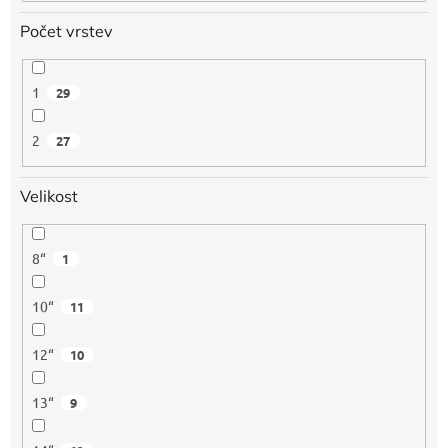
Počet vrstev
1
29
2
27
Velikost
8“
1
10“
11
12“
10
13“
9