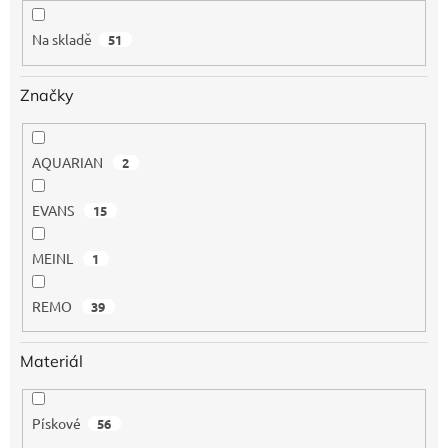
k
t
Na skladě
51
ů
Značky
AQUARIAN
2
EVANS
15
MEINL
1
REMO
39
Materiál
Pískové
56