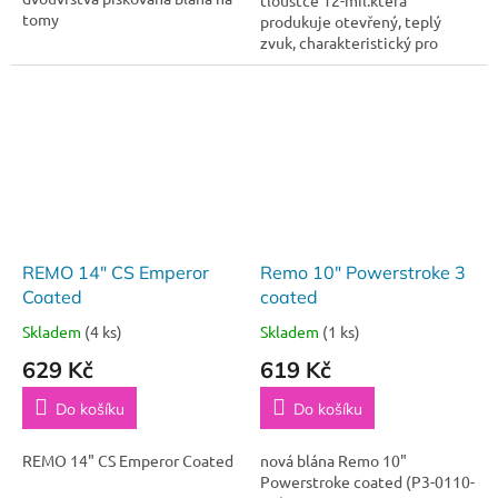
tloušťce 12-mil.která
tomy
produkuje otevřený, teplý
zvuk, charakteristický pro
jednovrstvé blány. (B14G12)
REMO 14" CS Emperor
Remo 10" Powerstroke 3
Coated
coated
Skladem
(4 ks)
Skladem
(1 ks)
629 Kč
619 Kč
Do košíku
Do košíku
REMO 14" CS Emperor Coated
nová blána Remo 10"
Powerstroke coated (P3-0110-