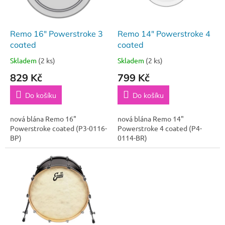
p
r
o
d
Remo 16" Powerstroke 3
Remo 14" Powerstroke 4
u
coated
coated
k
Skladem
(2 ks)
Skladem
(2 ks)
t
829 Kč
799 Kč
ů
Do košíku
Do košíku
nová blána Remo 16"
nová blána Remo 14"
Powerstroke coated (P3-0116-
Powerstroke 4 coated (P4-
BP)
0114-BR)