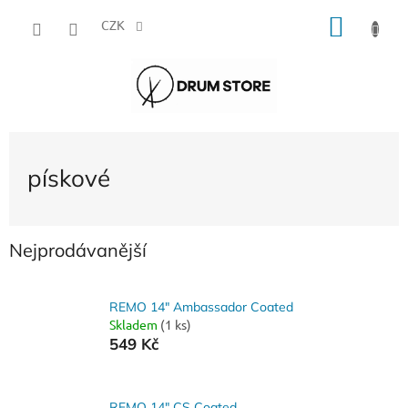
Přejít
NÁKU
na
CZK
obsah
KOŠÍK
pískové
Nejprodávanější
REMO 14" Ambassador Coated
Skladem
(1 ks)
549 Kč
REMO 14" CS Coated