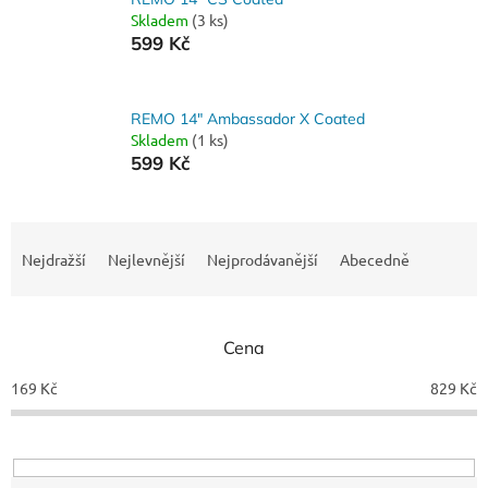
Skladem
(3 ks)
599 Kč
REMO 14" Ambassador X Coated
Skladem
(1 ks)
599 Kč
Ř
a
Nejdražší
Nejlevnější
Nejprodávanější
Abecedně
z
e
n
Cena
í
p
169
Kč
829
Kč
r
o
d
u