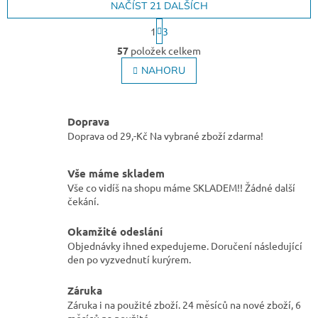
NAČÍST 21 DALŠÍCH
S
1
3
t
O
r
57
položek celkem
v
á
l
NAHORU
n
á
k
o
d
v
a
á
Doprava
c
n
Doprava od 29,-Kč Na vybrané zboží zdarma!
í
í
p
r
Vše máme skladem
v
Vše co vidíš na shopu máme SKLADEM!! Žádné další
k
čekání.
y
v
Okamžité odeslání
ý
p
Objednávky ihned expedujeme. Doručení následující
i
den po vyzvednutí kurýrem.
s
u
Záruka
Záruka i na použité zboží. 24 měsíců na nové zboží, 6