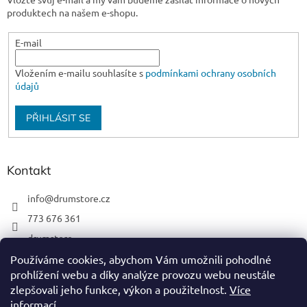
produktech na našem e-shopu.
E-mail
Vložením e-mailu souhlasíte s
podmínkami ochrany osobních
údajů
PŘIHLÁSIT SE
Kontakt
info
@
drumstore.cz
773 676 361
drumstore
drumstore.cz
Používáme cookies, abychom Vám umožnili pohodlné
prohlížení webu a díky analýze provozu webu neustále
https://www.youtube.com/@DRUMSTOREPRAGUE
zlepšovali jeho funkce, výkon a použitelnost.
Více
informací