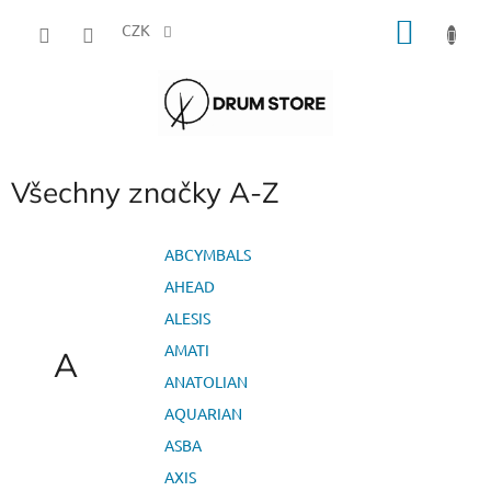
Přejít
NÁKU
na
CZK
obsah
KOŠÍK
Všechny značky A-Z
ABCYMBALS
AHEAD
ALESIS
AMATI
A
ANATOLIAN
AQUARIAN
ASBA
AXIS