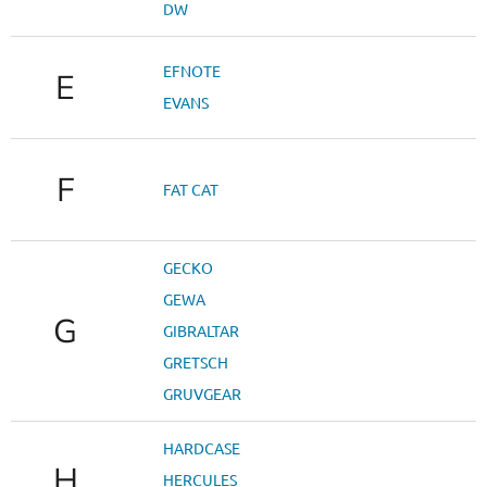
DW
EFNOTE
E
EVANS
F
FAT CAT
GECKO
GEWA
G
GIBRALTAR
GRETSCH
GRUVGEAR
HARDCASE
H
HERCULES