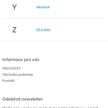
Y
YAMAHA
Z
ZILDJIAN
Z
á
p
a
Informace pro vás
t
PROTIÚČET
í
Obchodní podmínky
Kontakt
Odebírat newsletter
Vložte svůj e-mail a my vám budeme zasílat informace o nových