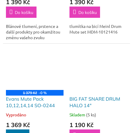
1 390 Kč
1 390 Kč
Do košíku
Do košíku
Blánové tlumení, prstence a
tlumítka na bicí Meinl Drum
další produkty pro okamžitou
Mute set MDM-10121416
změnu vašeho zvuku
1 379 Kč
–0 %
Evans Mute Pack
BIG FAT SNARE DRUM
10,12,14,14 SO-0244
HALO 14"
Vyprodáno
Skladem
(5 ks)
1 369 Kč
1 190 Kč