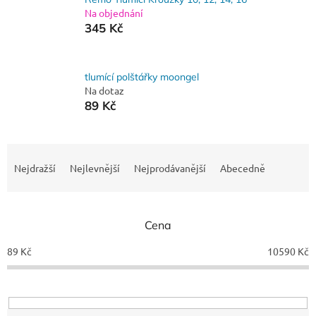
Na objednání
345 Kč
tlumící polštářky moongel
Na dotaz
89 Kč
Ř
a
Nejdražší
Nejlevnější
Nejprodávanější
Abecedně
z
e
n
Cena
í
p
89
Kč
10590
Kč
r
o
d
u