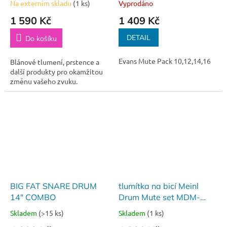
Na externím skladu
(1 ks)
Vyprodáno
1 590 Kč
1 409 Kč
DETAIL
Do košíku
Evans Mute Pack 10,12,14,16
Blánové tlumení, prstence a
další produkty pro okamžitou
změnu vašeho zvuku.
BIG FAT SNARE DRUM
tlumítka na bicí Meinl
14" COMBO
Drum Mute set MDM-
10121416
Skladem
(>15 ks)
Skladem
(1 ks)