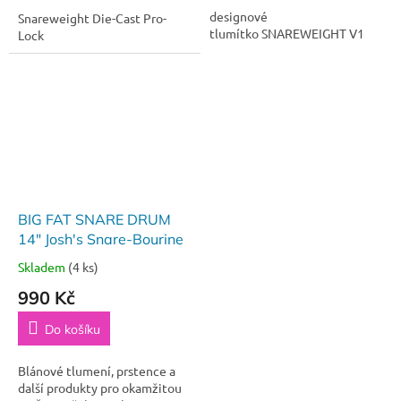
designové
Snareweight Die-Cast Pro-
tlumítko SNAREWEIGHT V1
Lock
BIG FAT SNARE DRUM
14" Josh's Snare-Bourine
Skladem
(4 ks)
990 Kč
Do košíku
Blánové tlumení, prstence a
další produkty pro okamžitou