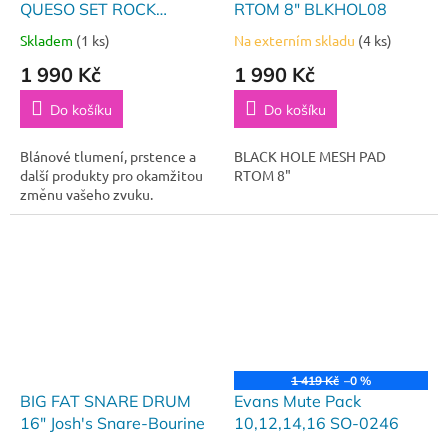
QUESO SET ROCK
RTOM 8" BLKHOL08
12,13,14,16
Skladem
(1 ks)
Na externím skladu
(4 ks)
1 990 Kč
1 990 Kč
Do košíku
Do košíku
Blánové tlumení, prstence a
BLACK HOLE MESH PAD
další produkty pro okamžitou
RTOM 8"
změnu vašeho zvuku.
1 419 Kč
–0 %
BIG FAT SNARE DRUM
Evans Mute Pack
16" Josh's Snare-Bourine
10,12,14,16 SO-0246