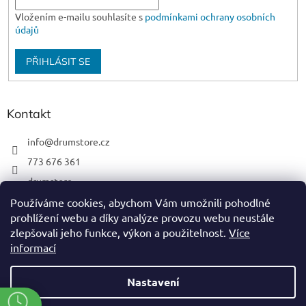
Vložením e-mailu souhlasíte s
podmínkami ochrany osobních
údajů
PŘIHLÁSIT SE
Kontakt
info
@
drumstore.cz
773 676 361
drumstore
drumstore.cz
Používáme cookies, abychom Vám umožnili pohodlné
prohlížení webu a díky analýze provozu webu neustále
https://www.youtube.com/@DRUMSTOREPRAGUE
zlepšovali jeho funkce, výkon a použitelnost.
Více
informací
Nastavení
Vytvořil Shoptet