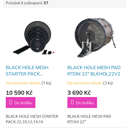
Položek k zobrazení:
57
V
ý
p
i
s
p
r
o
d
BLACK HOLE MESH
BLACK HOLE MESH PAD
u
STARTER PACK
RTOM 22" BLKHOL22V2
k
22,10,12,14,16
Na externím skladu
(1 ks)
Na externím skladu
(3 ks)
t
10 590 Kč
3 690 Kč
ů
Do košíku
Do košíku
BLACK HOLE MESH STARTER
BLACK HOLE MESH PAD
PACK 22,10,12,14,16
RTOM 22"