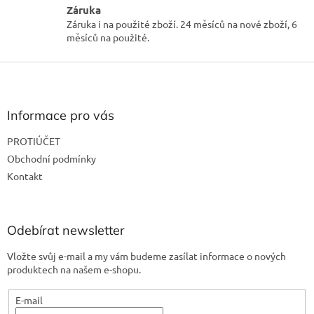
u
Záruka
Záruka i na použité zboží. 24 měsíců na nové zboží, 6
měsíců na použité.
Z
á
p
a
Informace pro vás
t
PROTIÚČET
í
Obchodní podmínky
Kontakt
Odebírat newsletter
Vložte svůj e-mail a my vám budeme zasílat informace o nových
produktech na našem e-shopu.
E-mail