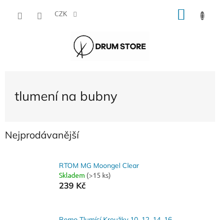
Přejít
NÁKU
na
CZK
obsah
KOŠÍK
tlumení na bubny
Nejprodávanější
RTOM MG Moongel Clear
Skladem
(>15 ks)
239 Kč
Remo Tlumící Kroužky 10, 12, 14, 16