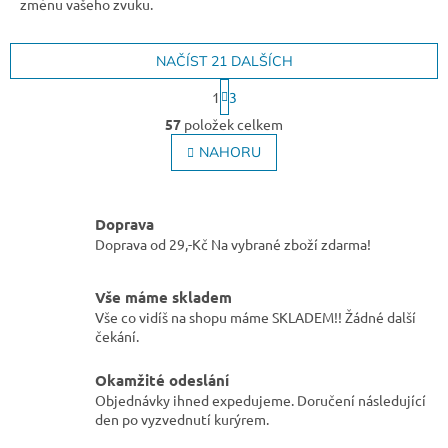
změnu vašeho zvuku.
NAČÍST 21 DALŠÍCH
S
1
3
t
O
r
57
položek celkem
v
á
l
NAHORU
n
á
k
o
d
v
a
á
Doprava
c
n
Doprava od 29,-Kč Na vybrané zboží zdarma!
í
í
p
r
Vše máme skladem
v
Vše co vidíš na shopu máme SKLADEM!! Žádné další
k
čekání.
y
v
Okamžité odeslání
ý
p
Objednávky ihned expedujeme. Doručení následující
i
den po vyzvednutí kurýrem.
s