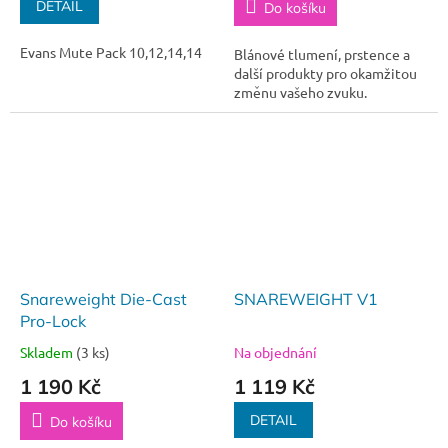
DETAIL
Do košíku
Evans Mute Pack 10,12,14,14
Blánové tlumení, prstence a
další produkty pro okamžitou
změnu vašeho zvuku.
Snareweight Die-Cast
SNAREWEIGHT V1
Pro-Lock
Skladem
(3 ks)
Na objednání
1 190 Kč
1 119 Kč
DETAIL
Do košíku