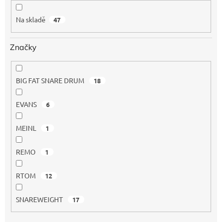
k
t
Na skladě
47
ů
Značky
BIG FAT SNARE DRUM
18
EVANS
6
MEINL
1
REMO
1
RTOM
12
SNAREWEIGHT
17